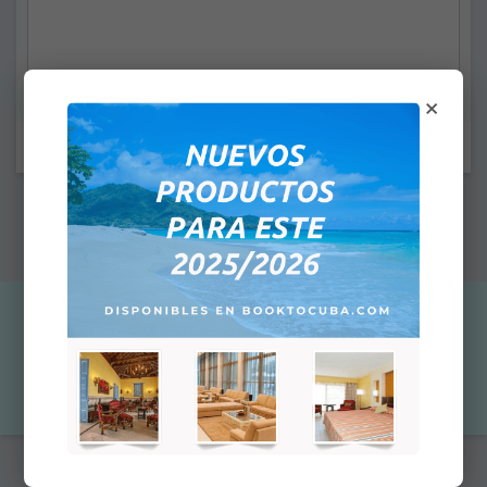
×
Felder mit Stern (*) müssen ausgefüllt werden.
Hinweis: Der angegebene Preis ist nicht der Endpreis. Später wird
der Gesamtpreis abhängig von der gewählten Zahlungsmethode
angezeigt.
71,34 €
Stk::
In den Warenkorb