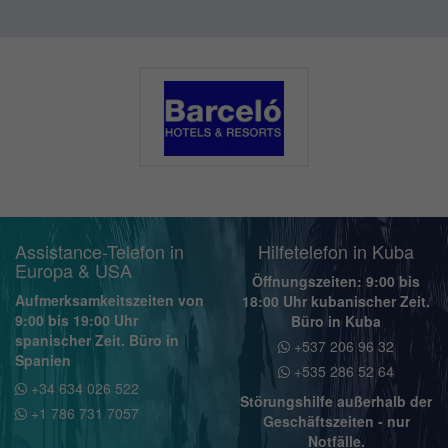
Assistance-Telefon in
Hilfetelefon in Kuba
Europa & USA
Öffnungszeiten: 9:00 bis
Aufmerksamkeitszeiten von
18:00 Uhr kubanischer Zeit.
9:00 bis 19:00 Uhr
Büro in Kuba
spanischer Zeit. Büro in
+537 206 96 32
Spanien
+535 286 52 64
+34 634 026 522
Störungshilfe außerhalb der
+1 786 731 7057
Geschäftszeiten - nur
Notfälle.