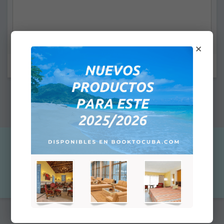
×
Felder mit Stern (*) müssen ausgefüllt werden.
Hinweis: Der angegebene Preis ist nicht der Endpreis. Später wird
der Gesamtpreis abhängig von der gewählten Zahlungsmethode
angezeigt.
97,44 €
Stk::
In den Warenkorb