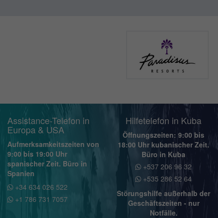
Assistance-Telefon in
Hilfetelefon in Kuba
Europa & USA
Öffnungszeiten: 9:00 bis
Aufmerksamkeitszeiten von
18:00 Uhr kubanischer Zeit.
9:00 bis 19:00 Uhr
Büro in Kuba
spanischer Zeit. Büro in
+537 206 96 32
Spanien
+535 286 52 64
+34 634 026 522
Störungshilfe außerhalb der
+1 786 731 7057
Geschäftszeiten - nur
Notfälle.