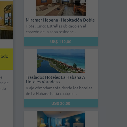
Miramar Habana - Habitación Doble
Hotel Cinco Estrellas ubicado en el
corazón de la zona residenc...
US$ 112,00
 Todo
je
Traslados Hoteles La Habana A
Hoteles Varadero
as de
Viaje cómodamente desde los hoteles
ondo
de La Habana hacia cualquie...
US$ 20,00