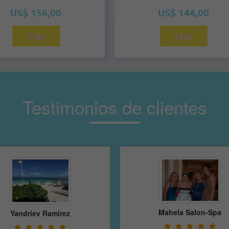
US$ 156,00
US$ 144,00
Más
Más
Testimonios de clientes
Mahela Salon-Spa
Anabel SA