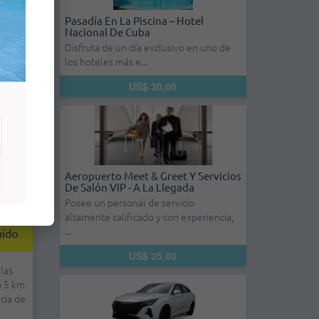
Pasadía En La Piscina – Hotel
Nacional De Cuba
Disfruta de un día exclusivo en uno de
los hoteles más e...
US$ 30,00
Aeropuerto Meet & Greet Y Servicios
De Salón VIP - A La Llegada
Posee un personal de servicio
altamente calificado y con experiencia,
ch -
...
uido
US$ 35,00
llas
a 5 km
cia de