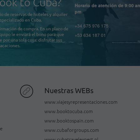
ook to Cuba?
Horario de atención de 9:00 a
pm
o de reservas de hoteles y alquiler
specializado en Cuba.
+34 675 976 175
firmación de compra. En un plazo de
quipo le enviará el bono para que
+53 634 187 01
por una sola cosa: disfrutar sus
acaciones.
Nuestras WEBs
www.viajesyrepresentaciones.com
www.booktocuba.com
www.booktospain.com
de
www.cubaforgroups.com
www.cubatravelexpert.nl