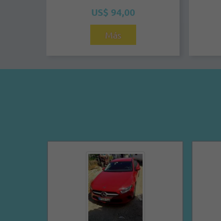
US$ 94,00
Más
Yandriev Ramirez