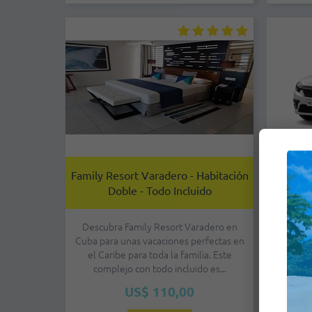
Family Resort Varadero - Habitación
Econó
Doble - Todo Incluido
Descubra Family Resort Varadero en
Modelo: 
Cuba para unas vacaciones perfectas en
/ 
el Caribe para toda la familia. Este
Aer
complejo con todo incluido es...
conf
US$ 110,00