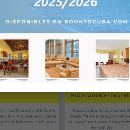
Más
Más
 Península - Habitación Doble
Grand Muthu Almirante Bea
Habitación Doble - Todo Incl
 Trinidad Península All Inclusive
Resort todo incluido cinco estre
cado en una zona excepcional de
ubicado frente a playa Esmeralda 
 cerca de la tercera villa fundada
de playa Guardalavaca, en la provin
...
Holguín, al or...