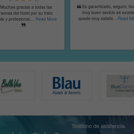
garantizado, seguro, honesto,
y buen sevicio es excelente
I definitely recommend t
e muy satisfe...
Read More
agency for any booking of c
hotels, etc to Cuba....
Read M
Teléfono de asistencia.