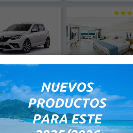
mico Automático - Seguro
Internacional De Varadero
Incluido
Habitación Doble - Todo Incl
Hyundai Grand i 10 / Kia Picanto
Hotel Todo Incluido Cinco Estrell
Renault Sandero Tarifa de
primera línea de la playa que cuen
opuerto: Todas las reservas
las más modernas prestacion
irmadas en los aeropuerto...
tecnológi...
US$ 115,00
US$ 180,00