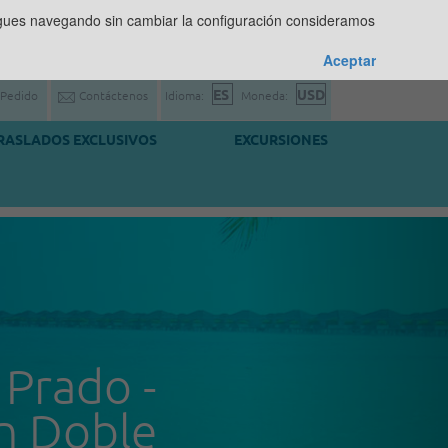
sigues navegando sin cambiar la configuración consideramos
Aceptar
 Pedido
Contáctenos
Idioma:
Moneda:
RASLADOS EXCLUSIVOS
EXCURSIONES
 Prado -
n Doble