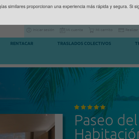
gías similares proporcionan una experiencia más rápida y segura. Si 
Iniciar sesión
Mi cuenta
Mi carrrito
Realizar
RENTACAR
TRASLADOS COLECTIVOS
T
Paseo del
Habitació