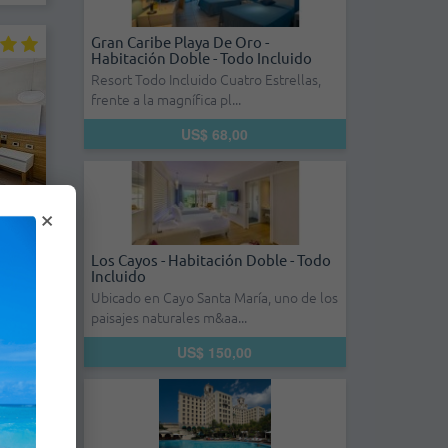
Gran Caribe Playa De Oro -
Habitación Doble - Todo Incluido
Resort Todo Incluido Cuatro Estrellas,
frente a la magnífica pl...
US$ 68,00
×
 -
Los Cayos - Habitación Doble - Todo
uido
Incluido
Ubicado en Cayo Santa María, uno de los
paisajes naturales m&aa...
as en
ta con
US$ 150,00
es