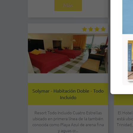
Más
Solymar - Habitación Doble - Todo
Trinidad
Incluido
Resort Todo Incluido Cuatro Estrellas
El Hotel
ubicado en primera línea de la también
está ubi
conocida como Playa Azul de arena fina
Trinidad,
y aguas cr...