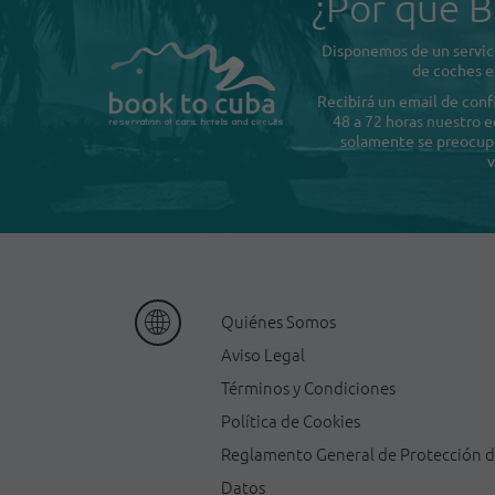
¿Por qué B
Disponemos de un servici
de coches e
Recibirá un email de con
48 a 72 horas nuestro e
solamente se preocupe 
v
Quiénes Somos
Aviso Legal
Términos y Condiciones
Política de Cookies
Reglamento General de Protección 
Datos