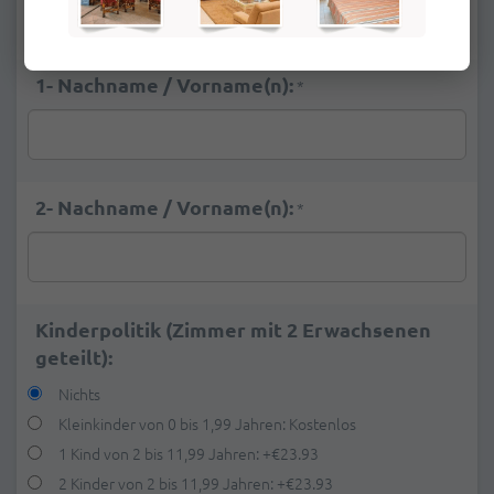
Deluxe Meerblick
+
22,62 €
1- Nachname / Vorname(n):
*
2- Nachname / Vorname(n):
*
Kinderpolitik (Zimmer mit 2 Erwachsenen
geteilt):
Nichts
Kleinkinder von 0 bis 1,99 Jahren: Kostenlos
1 Kind von 2 bis 11,99 Jahren:
+
€23.93
2 Kinder von 2 bis 11,99 Jahren:
+
€23.93