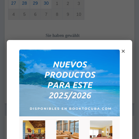
27
28
29
30
1
2
3
4
5
6
7
8
9
10
Sie haben gewählt
Von:
×
An:
ANKUNFTSZEIT: 4:00PM
ABFAHRTSZEIT: 12:00PM
Ergänzungen:
Nichts