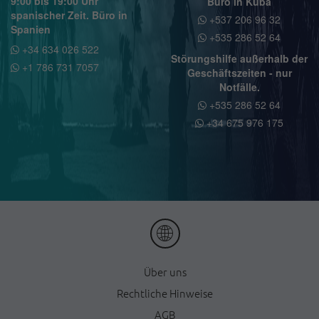
9:00 bis 19:00 Uhr
Büro in Kuba
spanischer Zeit. Büro in
+537 206 96 32
Spanien
+535 286 52 64
+34 634 026 522
Störungshilfe außerhalb der
+1 786 731 7057
Geschäftszeiten - nur
Notfälle.
+535 286 52 64
+34 675 976 175
Ü
ber uns
Rechtliche Hinweise
AGB