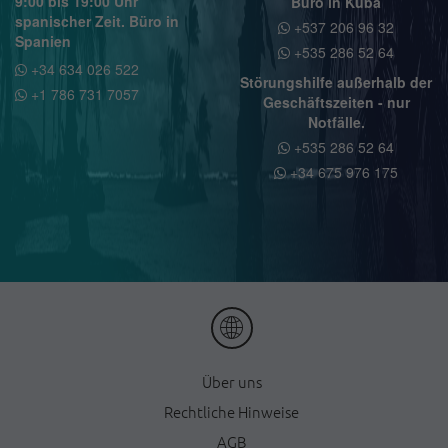
9:00 bis 19:00 Uhr
Büro in Kuba
spanischer Zeit. Büro in
+537 206 96 32
Spanien
+535 286 52 64
+34 634 026 522
Störungshilfe außerhalb der
+1 786 731 7057
Geschäftszeiten - nur
Notfälle.
+535 286 52 64
+34 675 976 175
Ü
ber uns
Rechtliche Hinweise
AGB