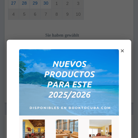
27
28
29
30
1
2
3
4
5
6
7
8
9
10
Sie haben gewählt
Von:
×
An:
ANKUNFTSZEIT: 4:00PM
ABFAHRTSZEIT: 12:00PM
Ergänzungen:
Nichts