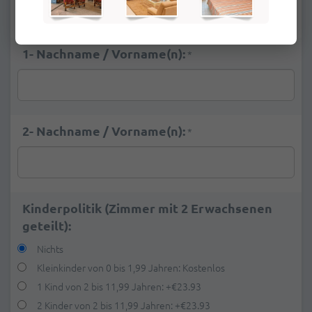
Deluxe Meerblick
+
22,62 €
1- Nachname / Vorname(n):
*
2- Nachname / Vorname(n):
*
Kinderpolitik (Zimmer mit 2 Erwachsenen
geteilt):
Nichts
Kleinkinder von 0 bis 1,99 Jahren: Kostenlos
1 Kind von 2 bis 11,99 Jahren:
+
€23.93
2 Kinder von 2 bis 11,99 Jahren:
+
€23.93