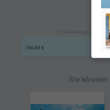
Hinweis: Der angegebene Preis is
156,60 €
Sie könnten 