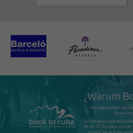
¿Warum Bo
Wir haben einen spezia
Reservieru
Sie erhalten eine Bestellb
48 bis 72 Stunden schickt
so dass Sie sich nur um