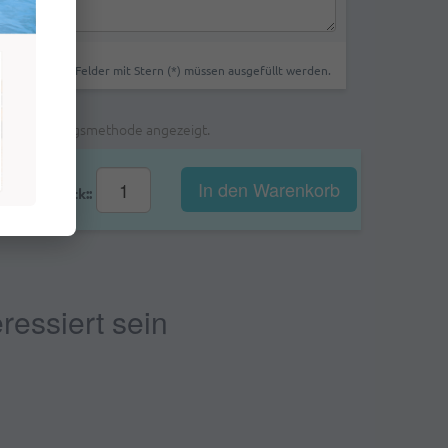
Felder mit Stern (*) müssen ausgefüllt werden.
ählten Zahlungsmethode angezeigt.
In den Warenkorb
Stk::
ressiert sein