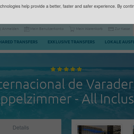
chnologies help provide a better, faster and safer experience. By contin
Anmelden
Mein Benutzerkonto
Mein Warenkorb
Zur Kasse
HARED TRANSFERS
EXKLUSIVE TRANSFERS
LOKALE AUSF
ternacional de Varader
ppelzimmer - All Inclus
Details