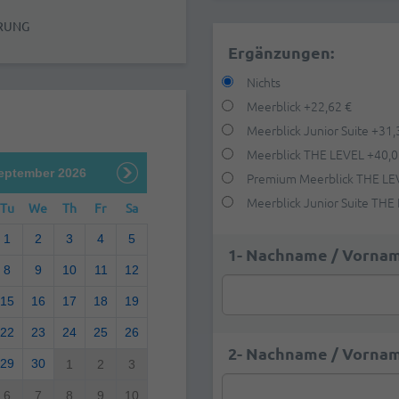
RUNG
Ergänzungen:
Nichts
Meerblick
+
22,62 €
Meerblick Junior Suite
+
31,
Meerblick THE LEVEL
+
40,0
eptember 2026
Premium Meerblick THE L
Meerblick Junior Suite THE
Tu
We
Th
Fr
Sa
1
2
3
4
5
1- Nachname / Vornam
8
9
10
11
12
15
16
17
18
19
22
23
24
25
26
2- Nachname / Vornam
29
30
1
2
3
6
7
8
9
10