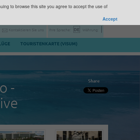
uing to browse this site you agree to accept the use of
Accept
Kontaktieren Sie uns
Ihre Sprache:
Währung:
LÜGE
TOURISTENKARTE (VISUM)
Share
o -
ive