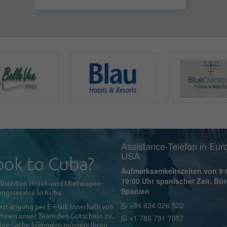
Assistance-Telefon in Eur
USA
ok to Cuba?
Aufmerksamkeitszeiten von 9:
19:00 Uhr spanischer Zeit. Bür
lisierten Hotel- und Mietwagen-
Spanien
ngsservice in Kuba.
+34 634 026 522
estätigung per E-Mail. Innerhalb von
 Ihnen unser Team den Gutschein zu,
+1 786 731 7057
 eine Sache kümmern müssen: Ihren