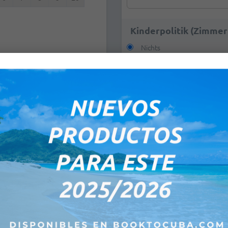
Kinderpolitik (Zimmer
Nichts
Kleinkinder von 0 bis 1,99 
1 Kind von 2 bis 12,99 Jahr
2 Kinder von 2 bis 12,99 Ja
0PM
0PM
E-Mail:
*
Bemerkungen: