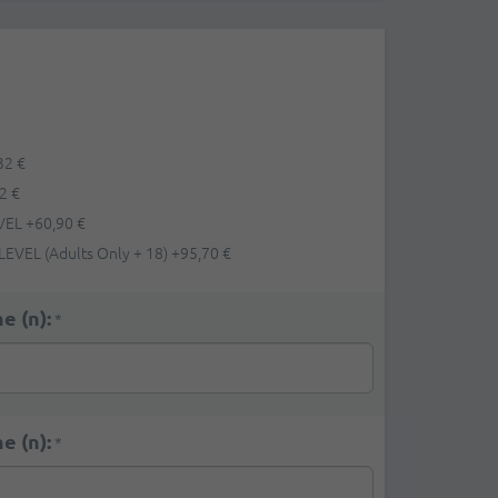
32 €
2 €
EVEL
+
60,90 €
 LEVEL (Adults Only + 18)
+
95,70 €
e (n):
*
e (n):
*