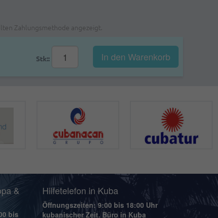
ählten Zahlungsmethode angezeigt.
In den Warenkorb
Stk::
opa &
Hilfetelefon in Kuba
Öffnungszeiten: 9:00 bis 18:00 Uhr
00 bis
kubanischer Zeit. Büro in Kuba