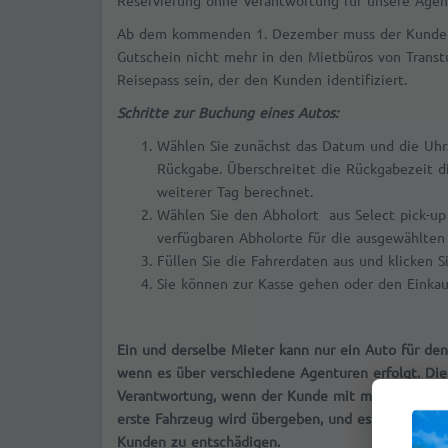
Ab dem kommenden 1. Dezember muss der Kunde 
Gutschein nicht mehr in den Mietbüros von Transt
Reisepass sein, der den Kunden identifiziert.
Schritte zur Buchung eines Autos:
Wählen Sie zunächst das Datum und die Uhr
Rückgabe. Überschreitet die Rückgabezeit di
weiterer Tag berechnet.
Wählen Sie den Abholort aus Select pick-up 
verfügbaren Abholorte für die ausgewählten
Füllen Sie die Fahrerdaten aus und klicken Si
Sie können zur Kasse gehen oder den Einkauf
Ein und derselbe Mieter kann nur ein Auto für de
wenn es über verschiedene Agenturen erfolgt. Di
Verantwortung, wenn der Kunde mit mehreren Rese
erste Fahrzeug wird übergeben, und es besteht ke
Kunden zu entschädigen.