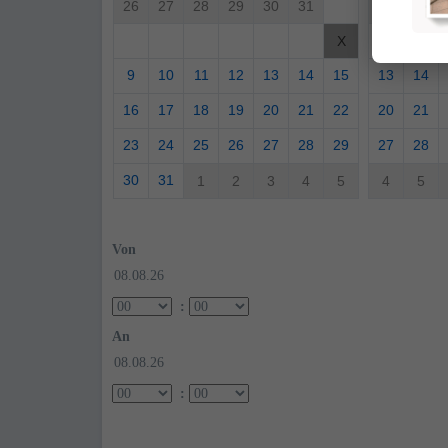
26
27
28
29
30
31
30
31
6
7
X
9
10
11
12
13
14
15
13
14
16
17
18
19
20
21
22
20
21
23
24
25
26
27
28
29
27
28
30
31
1
2
3
4
5
4
5
Von
:
An
: