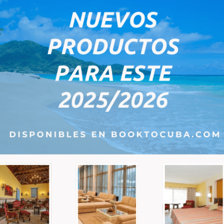
Einzelheiten zu den 
Dienstleistungen
Abholgebühr vom Flughafen:
er Abholung und Rückgabe.
Drop-Off-Zuschlag:
d ein weiterer Tag berechnet.
eptember 2026
Tu
We
Th
Fr
Sa