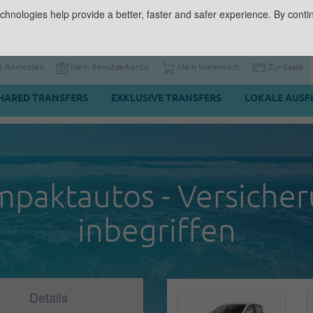
chnologies help provide a better, faster and safer experience. By contin
Anmelden
Mein Benutzerkonto
Mein Warenkorb
Zur Kasse
HARED TRANSFERS
EXKLUSIVE TRANSFERS
LOKALE AUSF
paktautos - Versiche
inbegriffen
Details