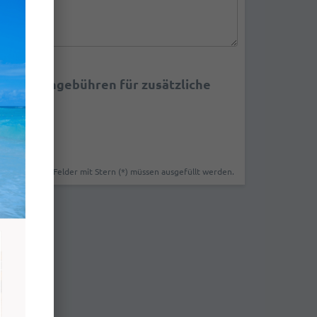
Mietwagengebühren für zusätzliche
Felder mit Stern (*) müssen ausgefüllt werden.