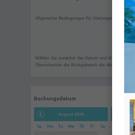
Allgemeine Bedingungen für Mietwagen
Wählen Sie zunächst das Datum und die Uhrzeit d
Überschreitet die Rückgabezeit die Abholzeit, wir
Buchungsdatum
August 2026
S
Su
Mo
Tu
We
Th
Fr
Sa
Su
Mo