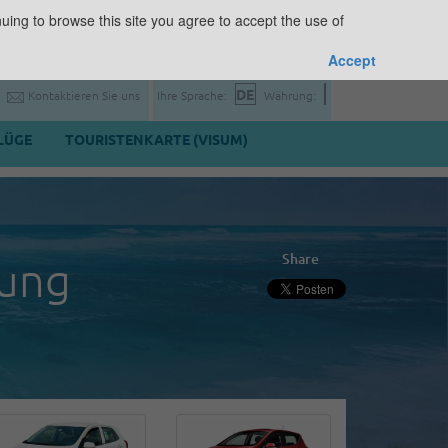
uing to browse this site you agree to accept the use of
Accept
Kontaktieren Sie uns
Ihre Sprache:
Währung:
LÜGE
TOURISTENKARTE (VISUM)
Share
rung