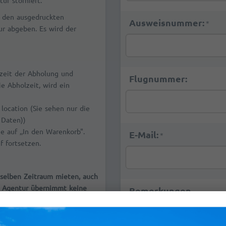
den ausgedruckten
Ausweisnummer:
*
ur abgeben. Es wird der
zeit der Abholung und
Flugnummer:
e Abholzeit, wird ein
location (Sie sehen nur die
 Daten))
e auf ,,In den Warenkorb".
E-Mail:
*
 fortsetzen.
nselben Zeitraum mieten, auch
e Agentur übernimmt keine
Bemerkungen
rvierungen anreist. Das
ine Verpflichtung, den