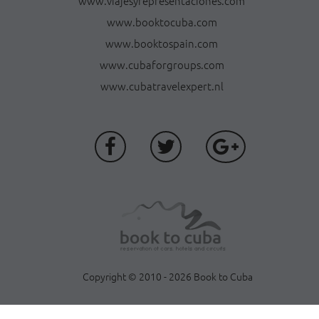
www.viajesyrepresentaciones.com
www.booktocuba.com
www.booktospain.com
www.cubaforgroups.com
www.cubatravelexpert.nl
Copyright © 2010 - 2026 Book to Cuba