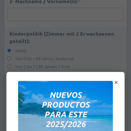
2- Nachname / Vorname(n):
*
Kinderpolitik (Zimmer mit 2 Erwachsenen
geteilt):
Nichts
Von 0 bis 1,99 Jahren: Kostenlos
Von 2 bis 11,99 Jahren: 1 Kind
Von 2 bis 11,99 Jahren: 2 Kinder
+
€20.45
×
E-Mail:
*
Bemerkungen: