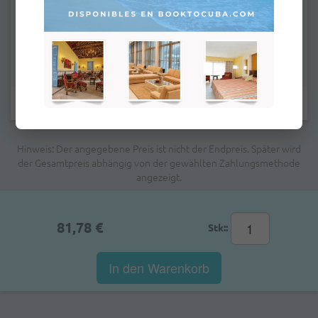
Felder mit Stern (*) müssen ausgefüllt werden.
Hinweis: Der angegebene Preis ist nicht der Endpreis. Später wird
der Gesamtpreis abhängig von der gewählten Zahlungsmethode
angezeigt.
81,78 €
Stk::
In den Warenkorb