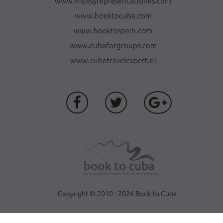
www.viajesyrepresentaciones.com
www.booktocuba.com
www.booktospain.com
www.cubaforgroups.com
www.cubatravelexpert.nl
Copyright © 2010 - 2026 Book to Cuba