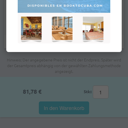
Felder mit Stern (*) müssen ausgefüllt werden.
Hinweis: Der angegebene Preis ist nicht der Endpreis. Später wird
der Gesamtpreis abhängig von der gewählten Zahlungsmethode
angezeigt.
81,78 €
Stk::
In den Warenkorb