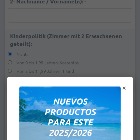
2- Nachname / Vorname(n):
*
Kinderpolitik (Zimmer mit 2 Erwachsenen
geteilt):
Nichts
Von 0 bis 1,99 Jahren: Kostenlos
Von 2 bis 11,99 Jahren: 1 Kind
Von 2 bis 11,99 Jahren: 2 Kinder
+
€20.45
×
E-Mail:
*
Bemerkungen: