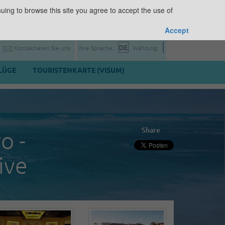
uing to browse this site you agree to accept the use of
Accept
Kontaktieren Sie uns
Ihre Sprache:
Währung:
LÜGE
TOURISTENKARTE (VISUM)
Share
o -
ive