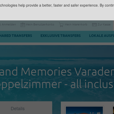
chnologies help provide a better, faster and safer experience. By contin
Anmelden
Mein Benutzerkonto
Mein Warenkorb
Zur Kasse
HARED TRANSFERS
EXKLUSIVE TRANSFERS
LOKALE AUSF
and Memories Varader
ppelzimmer - all inclus
Details