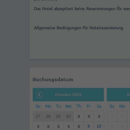
Das Hotel akzeptiert keine Reservierungen für wen
Allgemeine Bedingungen für Hotelreservierung
Buchungsdatum
October 2026
N
Su
Mo
Tu
We
Th
Fr
Sa
Su
Mo
27
28
29
30
X
X
X
1
2
9
10
X
X
X
X
X
8
9