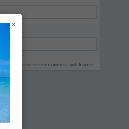
×
Felder mit Stern (*) müssen ausgefüllt werden.