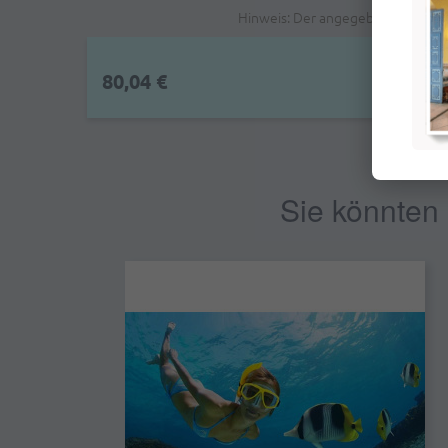
Hinweis: Der angegebene Preis is
80,04 €
Sie könnten 