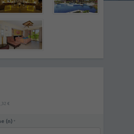
,32 €
e (n)
*