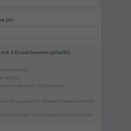
e (n)
*
 mit 2 Erwachsenen geteilt):
Jahren: Kostenlos
en:
+
€20.01
n (vom 1. Mai bis 31. Juli): Kostenlos
 (vom 25. August bis 31. Oktober): Kostenlos
+
€40.02
ars old (from May 1st to October 31st 2025):
+
€20.01