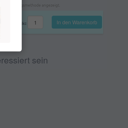
ählten Zahlungsmethode angezeigt.
In den Warenkorb
Stk::
ressiert sein