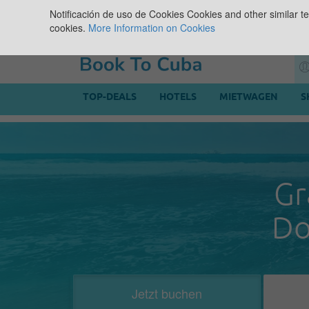
Notificación de uso de Cookies
Cookies and other similar te
cookies.
More Information on Cookies
TOP-DEALS
HOTELS
MIETWAGEN
S
Gr
Do
Jetzt buchen