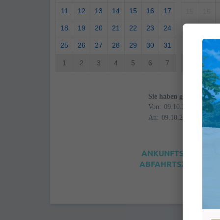
11
12
13
14
15
16
17
15
16
18
19
20
21
22
23
24
22
23
25
26
27
28
29
30
31
29
30
1
2
3
4
5
6
7
6
7
Sie haben gewählt
Von:
An:
ANKUNFTSZEIT: 4:0
ABFAHRTSZEIT: 12:0