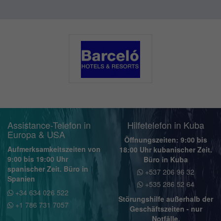
Assistance-Telefon in
Hilfetelefon in Kuba
Europa & USA
Öffnungszeiten: 9:00 bis
Aufmerksamkeitszeiten von
18:00 Uhr kubanischer Zeit.
9:00 bis 19:00 Uhr
Büro in Kuba
spanischer Zeit. Büro in
+537 206 96 32
Spanien
+535 286 52 64
+34 634 026 522
Störungshilfe außerhalb der
+1 786 731 7057
Geschäftszeiten - nur
Notfälle.