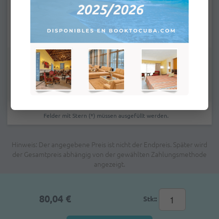
E-Mail:
*
Bemerkungen:
Felder mit Stern (*) müssen ausgefüllt werden.
Hinweis: Der angegebene Preis ist nicht der Endpreis. Später wird
der Gesamtpreis abhängig von der gewählten Zahlungsmethode
angezeigt.
80,04 €
Stk::