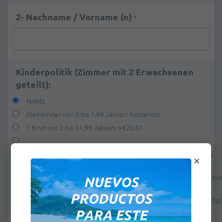
2- Nachname / Vorname (n)
*
Kinderpolitik (Zimmer mit 2 Erwachsenen
geteilt):
Nichts
Kleinkinder von 0 bis 1,99 Jahren: Kostenlos
1 Kind von 2 bis 11,99 Jahren:
+
€20.01
×
1 Kind von 2 bis 11,99 Jahren (vom 1. Mai bis 31. Juli): Kostenlos
1 Kind von 2 bis 11,99 Jahren (vom 25. August bis 31. Oktober): K
2 children from 2 to 12,99 years old (from May 1st to October 31s