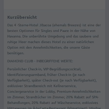
Kurzübersicht
Das 4 -Sterne-Hotel Jibacoa (ehemals Breezes) ist eine der
besten Optionen für Singles und Paare in der Nähe von
Havanna. Die unberührte Umgebung und das saubere und
ruhige Meer machen dieses Hotel zu einer natürlichen
Option mit den Annehmlichkeiten, die unsere Gäste
benötigen.
DIAMOND CLUB - INBEGRIFFENE WERTE:
Persönlicher Check-in, VIP-Begrüßungscocktail,
Identifizierungsarmband, früher Check-in (je nach
Verfügbarkeit), später Check-out (je nach Verfügbarkeit),
exklusiver Strandbereich mit Kellnerservice,
Conciergeservice in der Lobby, Premium-Annehmlichkeiten
im Zimmer, Strandtücher im Zimmer, 20% Rabatt auf SPA-
Behandlungen, 20% Rabatt auf Wäscheservice, exklusives
Mittagessen im À-la-Carta-Restaurant (klimatisiert), Minibar