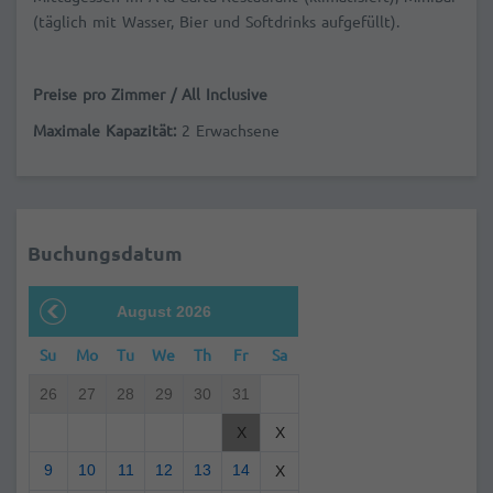
(täglich mit Wasser, Bier und Softdrinks aufgefüllt).
Preise pro Zimmer / All Inclusive
Maximale Kapazität:
2 Erwachsene
Buchungsdatum
August 2026
Su
Mo
Tu
We
Th
Fr
Sa
26
27
28
29
30
31
X
X
9
10
11
12
13
14
X