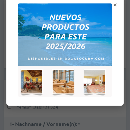
×
Sie haben gewählt
Von:
An:
ANKUNFTSZEIT: 4:00PM
ABFAHRTSZEIT: 12:00PM
Zuschläge:
Pool View
+
13,92 €
Premium Class
+
31,32 €
1- Nachname / Vorname(n):
*