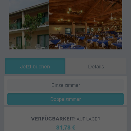
Jetzt buchen
Details
Einzelzimmer
Doppelzimmer
VERFÜGBARKEIT:
AUF LAGER
81,78 €