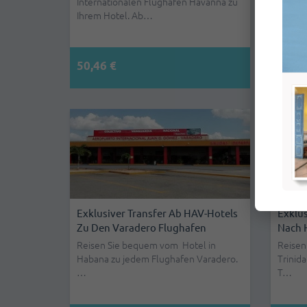
Internationalen Flughafen Havanna zu
Intern
Ihrem Hotel. Ab…
Re…
50,46 €
47,85
Exklusiver Transfer Ab HAV-Hotels
Exklus
Zu Den Varadero Flughafen
Nach 
Reisen Sie bequem vom Hotel in
Reisen
Habana zu jedem Flughafen Varadero.
Trinid
…
T…