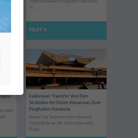
Internationalen Flughafen Havanna.
a
Tr…
en
70,47 €
uegos
Exklusiver Transfer Von Den
Stränden Im Osten Havannas Zum
Flughafen Havanna
os nach
tät:
Reisen Sie bequem vom Havanna
Oststrände an die Internationalen
Flugh…