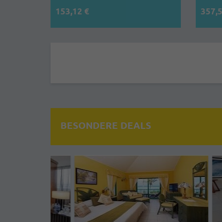
153,12 €
357,5
BESONDERE DEALS