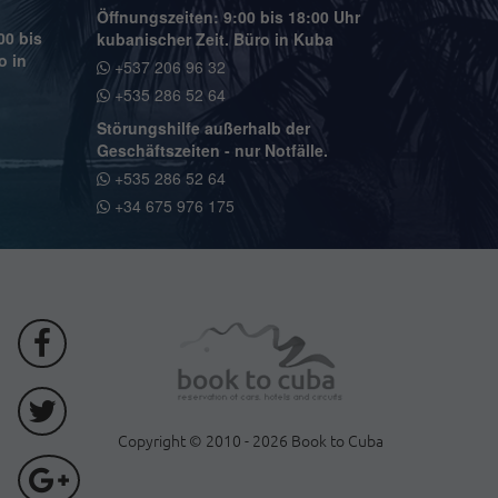
Öffnungszeiten: 9:00 bis 18:00 Uhr
00 bis
kubanischer Zeit. Büro in Kuba
o in
+537 206 96 32
+535 286 52 64
Störungshilfe außerhalb der
Geschäftszeiten - nur Notfälle.
+535 286 52 64
+34 675 976 175
Copyright © 2010 - 2026 Book to Cuba