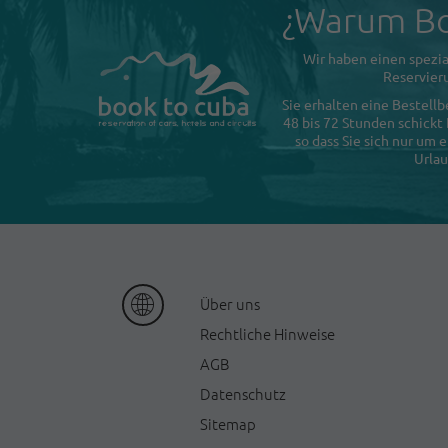
¿Warum Bo
Wir haben einen spezia
Reservieru
Sie erhalten eine Bestellb
48 bis 72 Stunden schickt
so dass Sie sich nur um
Urlau
Ü
ber uns
Rechtliche Hinweise
AGB
Datenschutz
Sitemap