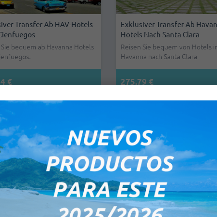
iver Transfer Ab HAV-Hotels
Exklusiver Transfer Ab Hava
Cienfuegos
Hotels Nach Santa Clara
 Sie bequem ab Havanna Hotels
Reisen Sie bequem von Hotels i
ienfuegos.
Havanna nach Santa Clara
4 €
275,79 €
iver Transfer Von Jibacoa
Exklusiver Transfer Von Den
Havanna-Stadt.
Stränden Im Osten Havanna
Flughafen Havanna
 Sie bequem vom Jibacoa an die