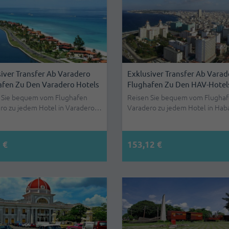
iver Transfer Ab Varadero
Exklusiver Transfer Ab Varad
afen Zu Den Varadero Hotels
Flughafen Zu Den HAV-Hotel
 Sie bequem vom Flughafen
Reisen Sie bequem vom Flugha
ro zu jedem Hotel in Varadero…
Varadero zu jedem Hotel in Hab
 €
153,12 €