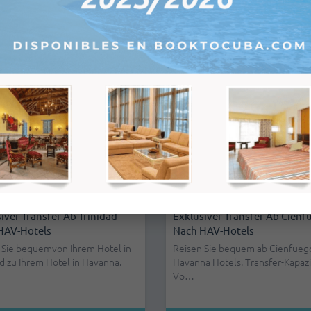
ationalen Flughafen Havanna.
Reisen Sie bequem vom Havann
Oststrände an die International
Flugh…
 €
31,32 €
iver Transfer Ab Trinidad
Exklusiver Transfer Ab Cienf
HAV-Hotels
Nach HAV-Hotels
 Sie bequemvon Ihrem Hotel in
Reisen Sie bequem ab Cienfueg
ad zu Ihrem Hotel in Havanna.
Havanna Hotels. Transfer-Kapazi
Vo…