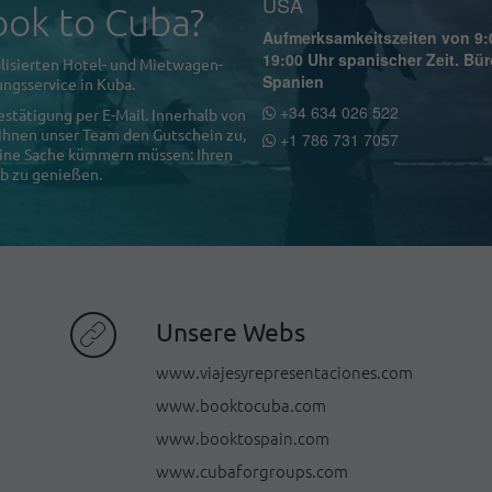
USA
ok to Cuba?
Aufmerksamkeitszeiten von 9:
19:00 Uhr spanischer Zeit. Bür
lisierten Hotel- und Mietwagen-
Spanien
ngsservice in Kuba.
+34 634 026 522
estätigung per E-Mail. Innerhalb von
 Ihnen unser Team den Gutschein zu,
+1 786 731 7057
 eine Sache kümmern müssen: Ihren
b zu genießen.
Unsere Webs
www.viajesyrepresentaciones.com
www.booktocuba.com
www.booktospain.com
www.cubaforgroups.com