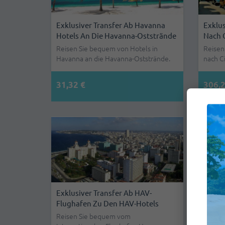
Exklusiver Transfer Ab Havanna
Exklus
Hotels An Die Havanna-Oststrände
Nach 
Reisen Sie bequem von Hotels in
Reisen
Havanna an die Havanna-Oststrände.
nach C
31,32 €
306,2
Exklusiver Transfer Ab HAV-
Exklus
Flughafen Zu Den HAV-Hotels
Nach 
Reisen Sie bequem vom
Reisen