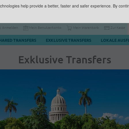
chnologies help provide a better, faster and safer experience. By contin
Anmelden
Mein Benutzerkonto
Mein Warenkorb
Zur Kasse
HARED TRANSFERS
EXKLUSIVE TRANSFERS
LOKALE AUSF
Exklusive Transfers