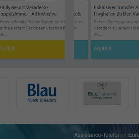
Resort Varadero -
lusiver Transfer Ab HAV-
Kompaktautos - Versicherung
Exklusiver Transfer Ab Vara
immer - All Inclusive
ghafen Zu Den Varadero Hotels
Inbegriffen
Flughafen Zu Den Varadero 
 Family Resort Varadero in Cuba
vattransfer ab Havanna Flughafen zu
Modelle: Hyundai Grand i 10 / Kia
Reisen Sie bequem vom Flugha
perfect Caribbean vacation for
er Unterkunft in Varadero Reisen
Picanto / MG3 Flughafengebühr: All
Varadero zu jedem Hotel in Va
…
internati…
W…
€
3,12 €
100,05 €
60,90 €
Assistance-Telefon in Eur