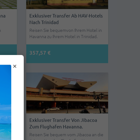
nna
Exklusiver Transfer Ab HAV-Hotels
Nach Trinidad
n
Reisen Sie bequemvon Ihrem Hotel in
Havanna zu Ihrem Hotel in Trinidad.
357,57 €
×
Exklusiver Transfer Von Jibacoa
s Zum
Zum Flughafen Havanna.
Reisen Sie bequem vom Jibacoa an die