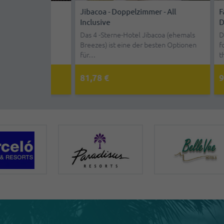
Jibacoa - Doppelzimmer - All
Exklusiver Transfer Ab HAV-
Family 
Exk
Inclusive
Flughafen Zu Den HAV-Hotels
Doppelz
Flu
ste von
itte vom
Das 4 -Sterne-Hotel Jibacoa (ehemals
Reisen Sie bequem vom Internationalen
Discover
Pri
Breezes) ist eine der besten Optionen
Flughafen Havanna zu Ihrem Hotel.
for the 
jed
für…
Abh…
the…
Sie
81,78 €
50,46 €
95,70 
15