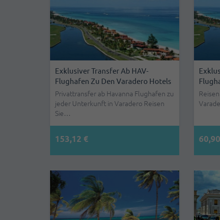
Exklusiver Transfer Ab HAV-
Exklus
Flughafen Zu Den Varadero Hotels
Flugh
Privattransfer ab Havanna Flughafen zu
Reisen
jeder Unterkunft in Varadero Reisen
Varade
Sie…
153,12 €
60,90