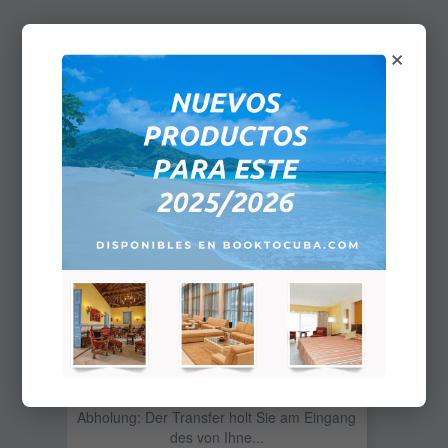
×
Exklusiver Transfer Ab HAV-Hotels Zum
HAV-Flughafen
Reisen Sie bequem ab Havanna
Hotels zum Havanna Flughafen.
Abholung: Der Transfer holt Sie am Eingang
des von Ihne...