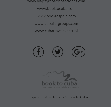
www.viajesyrepresentaciones.com
www.booktocuba.com
www.booktospain.com
www.cubaforgroups.com
www.cubatravelexpert.nl
Copyright © 2010 - 2026 Book to Cuba