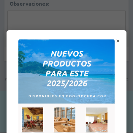
Observaciones:
×
Campos marcados con * son obligatorios.
Nota: El precio indicado no es el precio final; mas adelante se le
mostrará el precio total dependiendo de la foma de pago que usted
seleccione.
US$ 82,00
Cantidad:
Agregar al
carrito