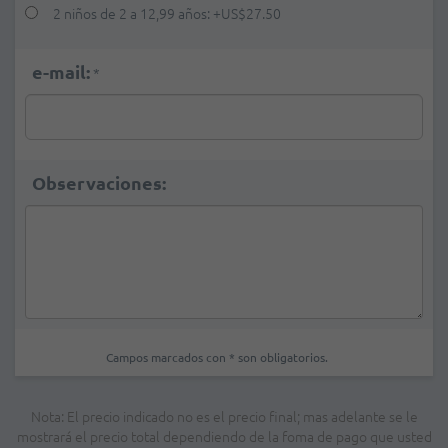
2 niños de 2 a 12,99 años:
+
US$27.50
e-mail:
*
Observaciones:
Campos marcados con * son obligatorios.
Nota: El precio indicado no es el precio final; mas adelante se le
mostrará el precio total dependiendo de la foma de pago que usted