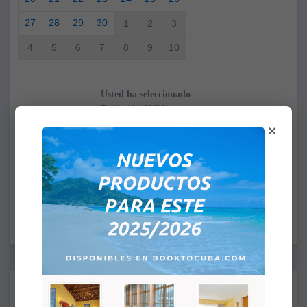
27
28
29
30
1
2
3
4
5
6
7
8
9
10
Usted ha seleccionado
Desde:
×
A:
HORA DE LLEGADA: 4:00PM
HORA DE SALIDA: 12:00PM
Suplementos: