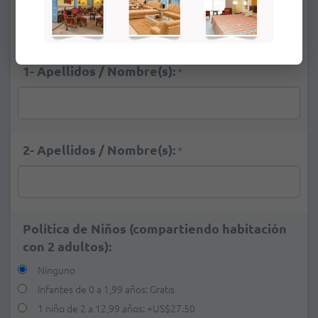
Ninguno
Deluxe Vista al Mar
+
US$ 26,00
1- Apellidos / Nombre(s):
*
2- Apellidos / Nombre(s):
*
Política de Niños (compartiendo habitación
con 2 adultos):
Ninguno
Infantes de 0 a 1,99 años: Gratis
1 niño de 2 a 12,99 años:
+
US$27.50