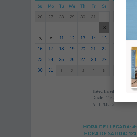
Su
Mo
Tu
We
Th
Fr
Sa
Su
Mo
26
27
28
29
30
31
30
31
6
7
X
11
12
13
14
15
13
14
X
X
16
17
18
19
20
21
22
20
21
23
24
25
26
27
28
29
27
28
30
31
1
2
3
4
5
4
5
Usted ha seleccionado
Desde:
A:
HORA DE LLEGADA: 4
HORA DE SALIDA: 12: