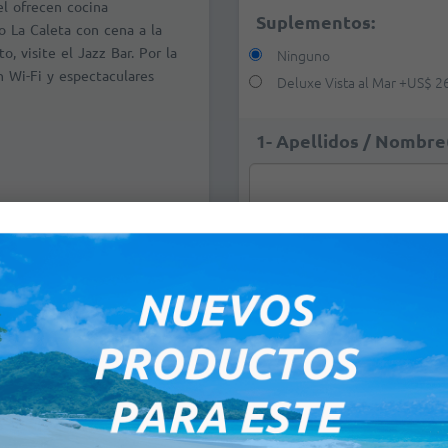
el ofrecen cocina
Suplementos:
no La Caleta con cena a la
, visite el Jazz Bar. Por la
Ninguno
n Wi-Fi y espectaculares
Deluxe Vista al Mar
+
US$ 2
1- Apellidos / Nombre(
2- Apellidos / Nombre(
HOTELES
Política de Niños (com
Ninguno
Infantes de 0 a 1,99 años: Gr
eptember 2026