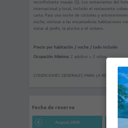
reconfortante masaje ($). Los restaurantes del hot
internacional y local, incluido el restaurante cuba
carta. Para una noche de cócteles y entretenimiento
noche, retírese a las encantadoras habitaciones co
vistas al jardín, la piscina o el océano.
Precio por habitación / noche / todo incluido
Ocupación Máxima
: 2 adultos + 2 niños
CONDICIONES GENERALES PARA LA RESERVA DE 
Fecha de reserva
August 2026
S