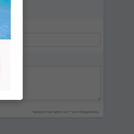
S$27.50
US$27.50
Campos marcados con * son obligatorios.