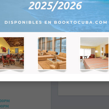
1 niño de 2 a 12,99 años:
+
U
Tu
We
Th
Fr
Sa
2 niños de 2 a 12,99 años:
+
1
2
3
4
5
e-mail:
*
8
9
10
11
12
15
16
17
18
19
22
23
24
25
26
29
30
1
2
3
Observaciones:
6
7
8
9
10
:00PM
00PM