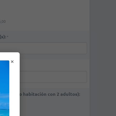
6,00
s):
*
×
s):
*
partiendo habitación con 2 adultos):
atis