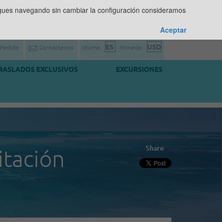
sigues navegando sin cambiar la configuración consideramos
Aceptar
 Pedido
Contáctenos
Idioma:
Moneda:
RASLADOS EXCLUSIVOS
EXCURSIONES
Share
itación