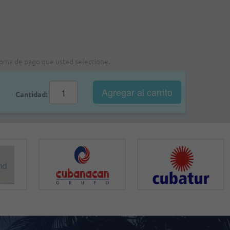
a foma de pago que usted seleccione.
Agregar al
carrito
Cantidad: