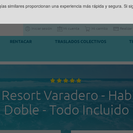
gías similares proporcionan una experiencia más rápida y segura. Si 
Iniciar sesión
Mi cuenta
Mi carrrito
Realizar
RENTACAR
TRASLADOS COLECTIVOS
T
 Resort Varadero - Hab
Doble - Todo Incluido