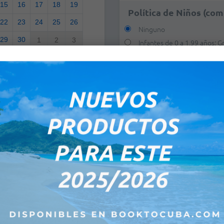
15
16
17
18
19
Política de Niños (com
22
23
24
25
26
Ninguno
29
30
1
2
3
Infantes de 0 a 1,99 años: Gr
1 niño de 2 a 12,99 años:
+
U
6
7
8
9
10
2 niños de 2 a 12,99 años:
+
e-mail:
*
:00PM
Observaciones:
00PM