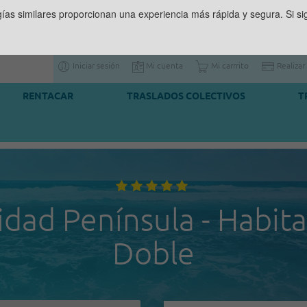
gías similares proporcionan una experiencia más rápida y segura. Si 
Iniciar sesión
Mi cuenta
Mi carrrito
Realizar
RENTACAR
TRASLADOS COLECTIVOS
T
idad Península - Habit
Doble