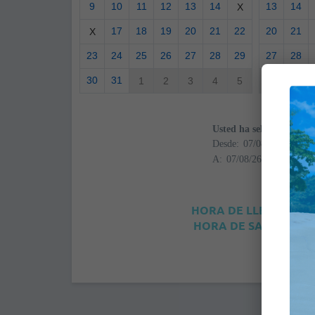
9
10
11
12
13
14
13
14
X
17
18
19
20
21
22
20
21
X
23
24
25
26
27
28
29
27
28
30
31
1
2
3
4
5
4
5
Usted ha seleccionado
Desde:
A:
HORA DE LLEGADA: 4
HORA DE SALIDA: 12: