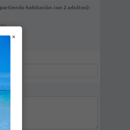
partiendo habitación con 2 adultos):
atis
S$39.00
×
US$78.00