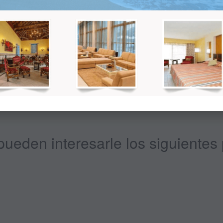
recio final; mas adelante se le mostrará el precio total dependiendo de l
ueden interesarle los siguientes