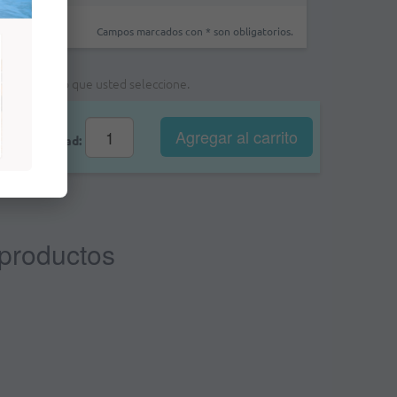
Campos marcados con * son obligatorios.
a foma de pago que usted seleccione.
Agregar al
carrito
Cantidad:
 productos