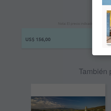
Nota: El precio indicado no es el p
US$ 156,00
También p