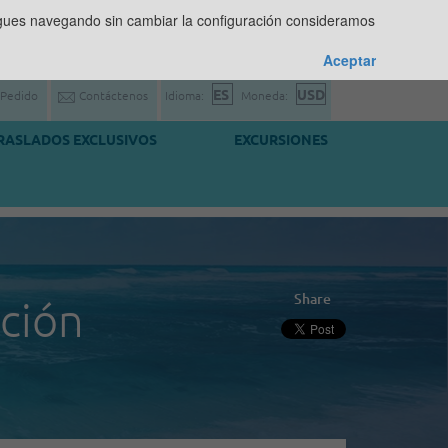
sigues navegando sin cambiar la configuración consideramos
Aceptar
 Pedido
Contáctenos
Idioma:
Moneda:
RASLADOS EXCLUSIVOS
EXCURSIONES
Share
ación