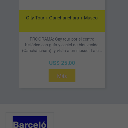
City Tour + Canchánchara + Museo
PROGRAMA: City tour por el centro
histórico con guía y coctel de bienvenida
(Canchánchara), y visita a un museo. La c...
US$ 25,00
Más