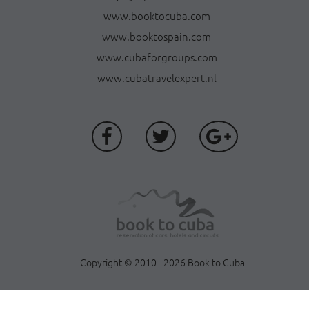
www.booktocuba.com
www.booktospain.com
www.cubaforgroups.com
www.cubatravelexpert.nl
Copyright © 2010 - 2026 Book to Cuba