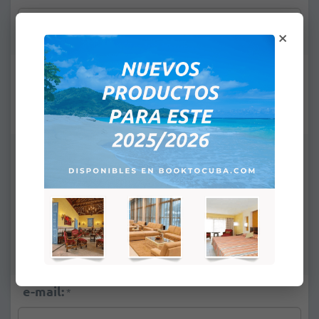
×
2- Apellidos / Nombre(s):
*
Política de Niños (compartiendo habitación
con 2 adultos):
Ninguno
Infantes de 0 a 1,99 años: Gratis
1 niño de 2 a 12,99 años:
+
US$39.00
2 niños de 2 a 12,99 años:
+
US$78.00
e-mail:
*