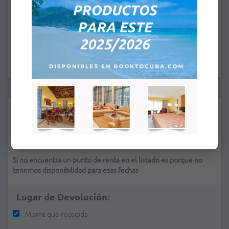
:
A
:
Lugar de Recogida:
*
Si no encuentra un punto de renta en el listado es porque no
tenemos disponibilidad para esas fechas
Lugar de Devolución:
Misma que recogida