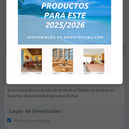
:
A
:
Lugar de Recogida:
*
Si no encuentra un punto de renta en el listado es porque no
tenemos disponibilidad para esas fechas
Lugar de Devolución:
Misma que recogida