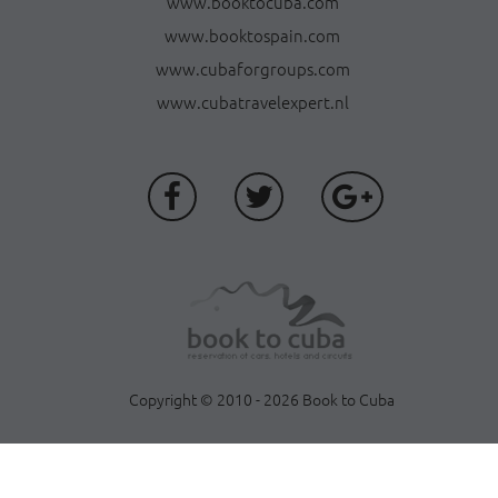
www.booktocuba.com
www.booktospain.com
www.cubaforgroups.com
www.cubatravelexpert.nl
Copyright © 2010 - 2026 Book to Cuba