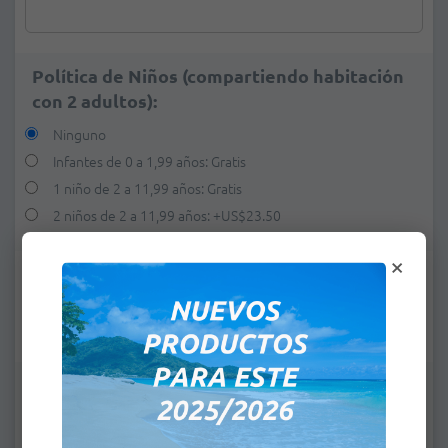
Política de Niños (compartiendo habitación
con 2 adultos):
Ninguno
Infantes de 0 a 1,99 años: Gratis
1 niño de 2 a 11,99 años: Gratis
2 niños de 2 a 11,99 años:
+
US$23.50
×
e-mail:
*
Observaciones: