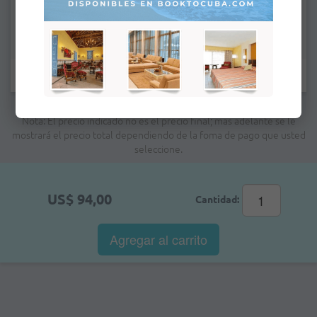
Campos marcados con * son obligatorios.
Nota: El precio indicado no es el precio final; mas adelante se le
mostrará el precio total dependiendo de la foma de pago que usted
seleccione.
US$ 94,00
Cantidad:
Agregar al
carrito