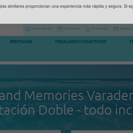
gías similares proporcionan una experiencia más rápida y segura. Si 
Iniciar sesión
Mi cuenta
Mi carrrito
Realizar
RENTACAR
TRASLADOS COLECTIVOS
T
and Memories Varader
tación Doble - todo inc