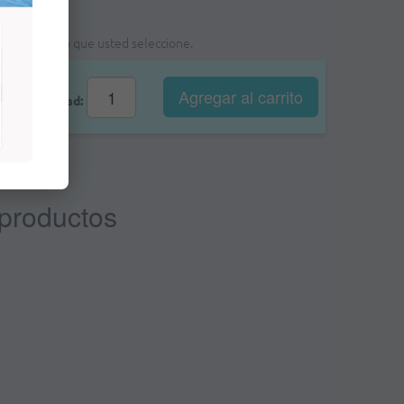
a foma de pago que usted seleccione.
Agregar al
carrito
Cantidad:
 productos