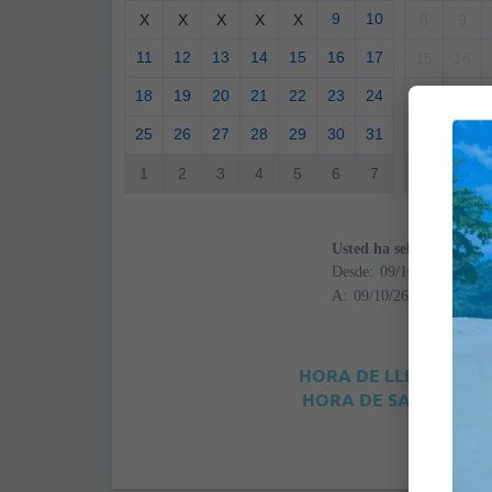
9
10
X
X
X
X
X
8
9
11
12
13
14
15
16
17
15
16
18
19
20
21
22
23
24
22
23
25
26
27
28
29
30
31
29
30
1
2
3
4
5
6
7
6
7
Usted ha seleccionado
Desde:
A:
HORA DE LLEGADA: 4
HORA DE SALIDA: 12: