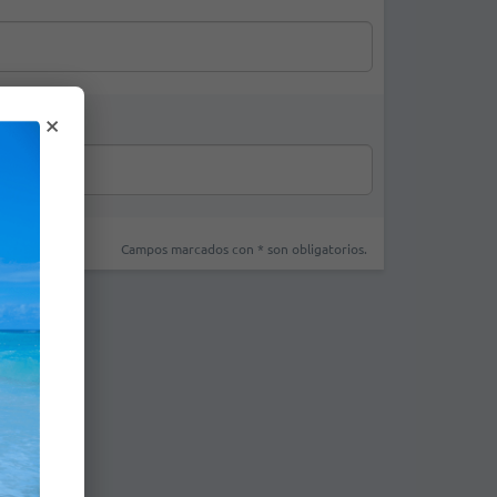
×
Campos marcados con * son obligatorios.