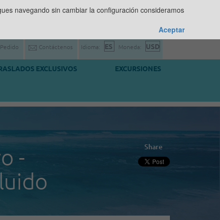
sigues navegando sin cambiar la configuración consideramos
Aceptar
 Pedido
Contáctenos
Idioma:
Moneda:
RASLADOS EXCLUSIVOS
EXCURSIONES
Share
o -
luido