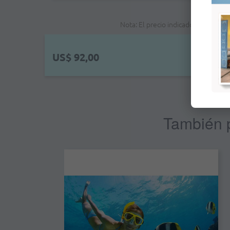
Nota: El precio indicado no es el p
US$ 92,00
También p