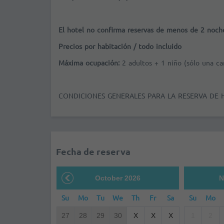
El hotel no confirma reservas de menos de 2 noch
Precios por habitación / todo incluido
Máxima ocupación:
2 adultos + 1 niño (sólo una c
CONDICIONES GENERALES PARA LA RESERVA DE 
Fecha de reserva
October 2026
N
Su
Mo
Tu
We
Th
Fr
Sa
Su
Mo
27
28
29
30
X
X
X
1
2