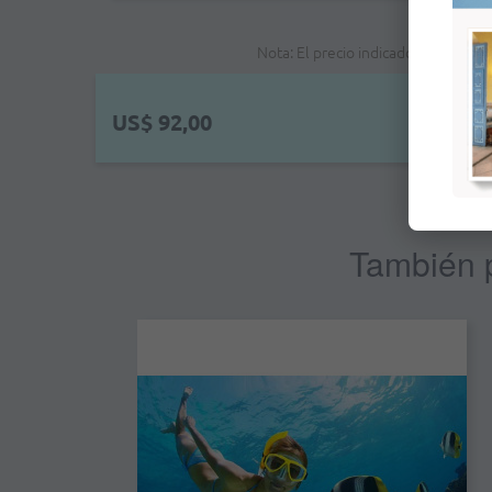
Nota: El precio indicado no es el p
US$ 92,00
También p