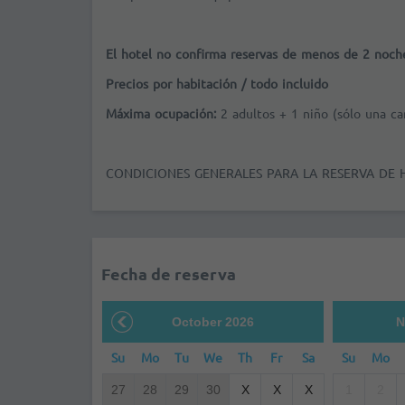
El hotel no confirma reservas de menos de 2 noch
Precios por habitación / todo incluido
Máxima ocupación:
2 adultos + 1 niño (sólo una c
CONDICIONES GENERALES PARA LA RESERVA DE 
Fecha de reserva
October 2026
N
Su
Mo
Tu
We
Th
Fr
Sa
Su
Mo
27
28
29
30
X
X
X
1
2