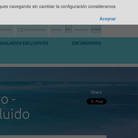
sigues navegando sin cambiar la configuración consideramos
Aceptar
 Pedido
Contáctenos
Idioma:
Moneda:
RASLADOS EXCLUSIVOS
EXCURSIONES
Share
o -
luido