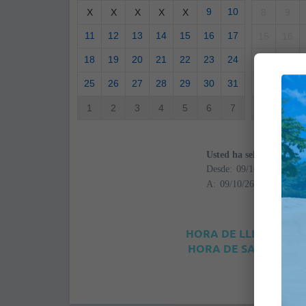
9
10
X
X
X
X
X
8
9
11
12
13
14
15
16
17
15
16
18
19
20
21
22
23
24
22
23
25
26
27
28
29
30
31
29
30
1
2
3
4
5
6
7
6
7
Usted ha seleccionado
Desde:
A:
HORA DE LLEGADA: 4
HORA DE SALIDA: 12: