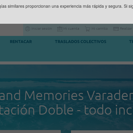
gías similares proporcionan una experiencia más rápida y segura. Si 
Iniciar sesión
Mi cuenta
Mi carrrito
Realizar
RENTACAR
TRASLADOS COLECTIVOS
T
and Memories Varader
tación Doble - todo inc