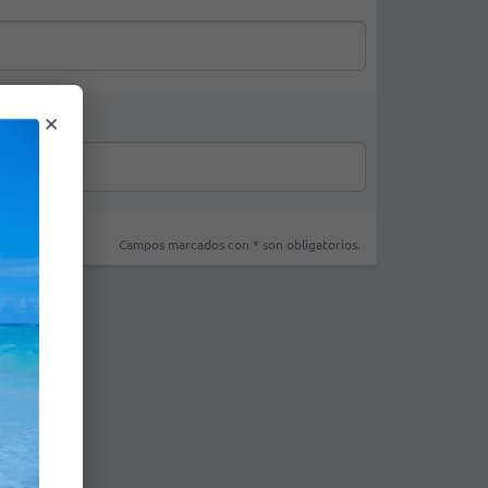
×
Campos marcados con * son obligatorios.