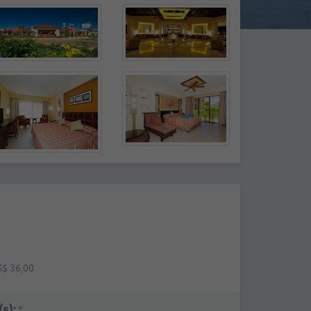
S$ 36,00
s):
*