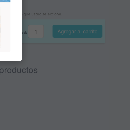
a foma de pago que usted seleccione.
Agregar al
carrito
Cantidad:
 productos