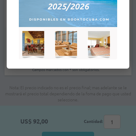
e-mail:
*
Observaciones:
Campos marcados con * son obligatorios.
Nota: El precio indicado no es el precio final; mas adelante se le
mostrará el precio total dependiendo de la foma de pago que usted
seleccione.
US$ 92,00
Cantidad: