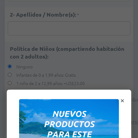
2- Apellidos / Nombre(s):
*
Política de Niños (compartiendo habitación
con 2 adultos):
Ninguno
Infantes de 0 a 1,99 años: Gratis
1 niño de 2 a 12,99 años:
+
US$23.00
×
1 niño de 2 a 12,99 años (del 1 de mayo al 31 de octubre 2025): Gra
2 niños de 2 a 12,99 años :
+
US$46.00
2 niños de 2 a 12,99 años (del 1 de mayo al 31 de octubre de 2025