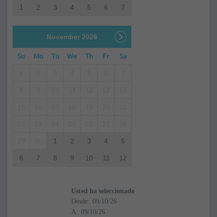
1
2
3
4
5
6
7
November 2026
Su
Mo
Tu
We
Th
Fr
Sa
1
2
3
4
5
6
7
8
9
10
11
12
13
14
15
16
17
18
19
20
21
22
23
24
25
26
27
28
29
30
1
2
3
4
5
6
7
8
9
10
11
12
Usted ha seleccionado
Desde:
A: