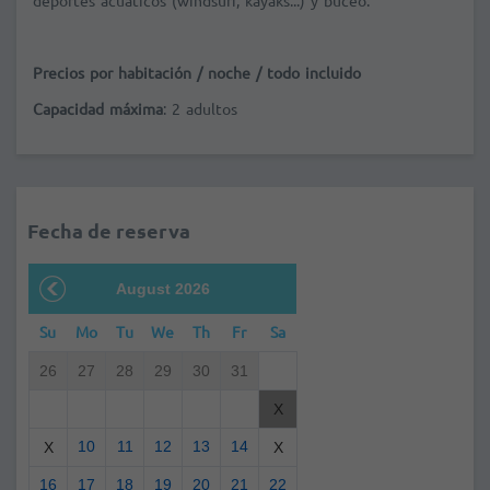
deportes acuáticos (windsurf, kayaks...) y buceo.
Precios por habitación / noche / todo incluido
Capacidad máxima
: 2 adultos
Fecha de reserva
August 2026
Su
Mo
Tu
We
Th
Fr
Sa
26
27
28
29
30
31
X
10
11
12
13
14
X
X
16
17
18
19
20
21
22