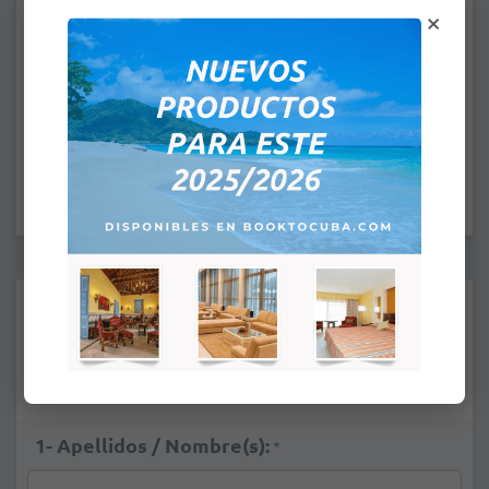
×
Desde:
A:
HORA DE LLEGADA: 4:00PM
HORA DE SALIDA: 12:00PM
Suplementos:
Vista a Piscina
+
US$ 16,00
Vista Mar
+
US$ 36,00
1- Apellidos / Nombre(s):
*