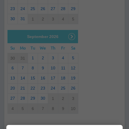
23
24
25
26
27
28
29
30
31
1
2
3
4
5
September 2026
Su
Mo
Tu
We
Th
Fr
Sa
1
2
3
4
5
30
31
6
7
8
9
10
11
12
13
14
15
16
17
18
19
20
21
22
23
24
25
26
27
28
29
30
1
2
3
4
5
6
7
8
9
10
Usted ha seleccionado