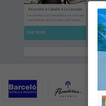
Excursión A Caballo A La Cascada
Los clientes son trasladados en carruaje
a las afueras de la ciudad y allí monta…
US$ 50,00