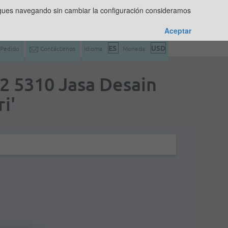
sigues navegando sin cambiar la configuración consideramos
Aceptar
 Pedido
Contáctenos
Idioma:
Moneda:
2 5310 Jasa Desain
i'