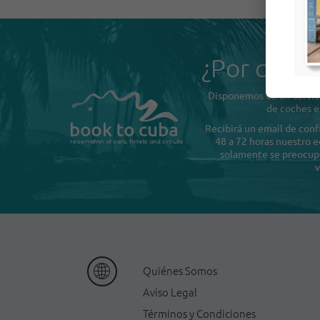
¿Por qué B
Disponemos de un servici
de coches e
Recibirá un email de con
48 a 72 horas nuestro e
solamente se preocupe 
v
Quiénes Somos
Aviso Legal
Términos y Condiciones