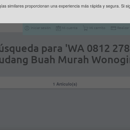
gías similares proporcionan una experiencia más rápida y segura. Si 
Iniciar sesión
Mi cuenta
Mi carrrito
Realizar
búsqueda para 'WA 0812 278
udang Buah Murah Wonogir
1 Artículo(s)