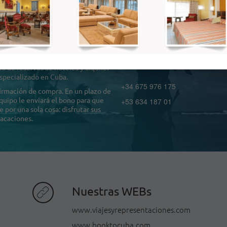
Teléfono de asistencia.
ook to Cuba?
Horario de atención de 9:00 a
pm
o de reservas de hoteles y alquiler
specializado en Cuba.
+34 675 976 175
firmación de compra. En un plazo de
quipo le enviará el bono para que
+53 634 187 01
por una sola cosa: disfrutar sus
acaciones.
Nuestras WEBs
www.viajesyrepresentaciones.com
www.booktocuba.com