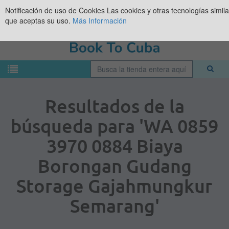
Notificación de uso de Cookies
Las cookies y otras tecnologías simil
que aceptas su uso.
Más Información
Resultados de la
búsqueda para 'WA 0859
3970 0884 Biaya
Borongan Gudang
Storage Gajahmungkur
Semarang'