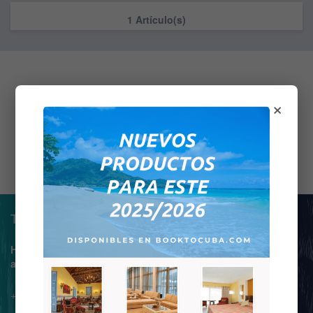
1 Artículo(s)
×
Teléfono de asistencia.
Horario de atención de 9:00
am a 7:00 pm
+34 675 976 175