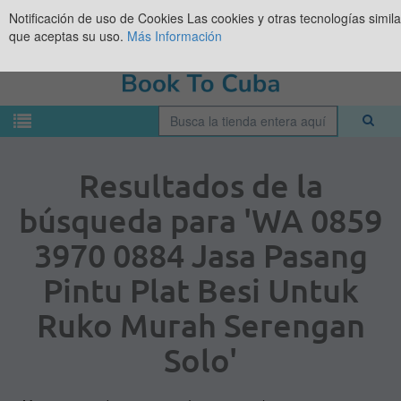
Notificación de uso de Cookies
Las cookies y otras tecnologías simil
que aceptas su uso.
Más Información
Resultados de la
búsqueda para 'WA 0859
3970 0884 Jasa Pasang
Pintu Plat Besi Untuk
Ruko Murah Serengan
Solo'