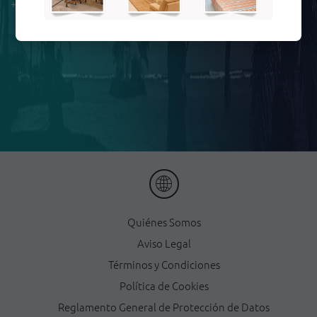
+53 634 187 01
Quiénes Somos
Aviso Legal
Términos y Condiciones
Política de Cookies
Reglamento General de Protección de Datos