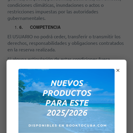
condiciones climáticas, inundaciones o actos o
restricciones impuestas por las autoridades
gubernamentales.
6.
COMPETENCIA
El USUARIO no podrá ceder, transferir o transmitir los
derechos, responsabilidades y obligaciones contratados
en la reserva realizada.
Si alguna estipulación de estas condiciones fuera
considerada nula o de imposible cumplimiento, la
×
validez, legalidad y cumplimiento del resto no se verán
afectados de ninguna manera, ni sufrirán modificación
de ningún modo.
El USUARIO declara haber leído, conocer y aceptar las
presentes Condiciones en toda su extensión.
7.
GENERALIDADES DEL SERVICIO
Ninguna modificación, alteración o pacto contrario a la
Propuesta Comercial de Viajes y Representaciones, S.L.,
o a lo aquí estipulado, tendrá efecto, salvo pacto