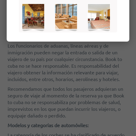
expreso por escrito firmado por el PRESTADOR, en este
caso, estos pactos particulares prevalecerán.
Es responsabilidad del viajero obtener, a su cargo, toda
la documentación requerida por las autoridades
pertinentes.
Los funcionarios de aduanas, líneas aéreas y de
inmigración pueden negar la entrada o salida de un
viajero de su país por cualquier circunstancia. Book to
cuba no se hace responsable. Es responsabilidad del
viajero obtener la información relevante para viajar,
incluidos, entre otros, horarios, aerolíneas y hoteles.
Recomendamos que todos los pasajeros adquieran un
seguro de viaje al momento de la reserva ya que Book
to cuba no se responsabiliza por problemas de salud,
imprevistos en los que puedan incurrir los viajeros, o
equipaje dañado o perdido.
Modelos y categorías de automóviles:
La categoría de los coches se ha clasificado de acuerdo