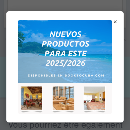
×
Les champs marqués d'un astérisque * sont obligatoires.
Note: Le prix indiqué n'est pas le prix final; à la prochaine étape vous
verrez le prix total en fonction de la méthode de paiement
sélectionnée pour cette commande
82,00 $US
Qty:
Ajouter au panier
Vous pourriez être également