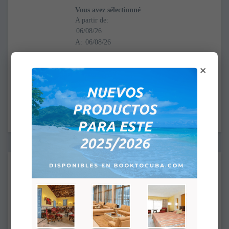
Vous avez sélectionné
A partir de:
A:
×
HEURE D'ARRIVÉE: 4:00PM
HEURE DE DÉPART: 12:00PM
Suppléments:
Aucun
Vue sur mer
+
34,00 $US
Junior Suite
+
50,00 $US