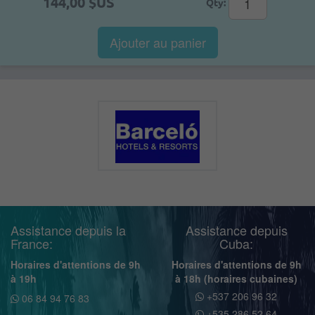
144,00 $US
Qty:
Ajouter au panier
Assistance depuis la
Assistance depuis
France:
Cuba:
Horaires d'attentions de 9h
Horaires d'attentions de 9h
à 19h
à 18h (horaires cubaines)
+537 206 96 32
06 84 94 76 83
+535 286 52 64