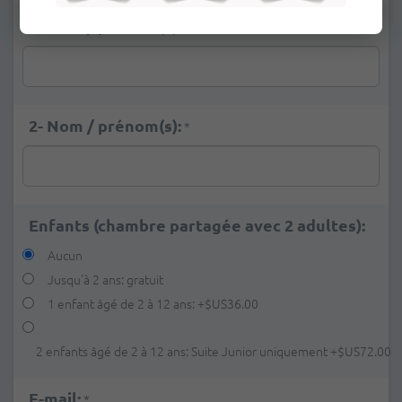
1- Nom / prénom(s):
*
2- Nom / prénom(s):
*
Enfants (chambre partagée avec 2 adultes):
Aucun
Jusqu'à 2 ans: gratuit
1 enfant âgé de 2 à 12 ans:
+
$US36.00
2 enfants âgé de 2 à 12 ans: Suite Junior uniquement
+
$US72.00
E-mail:
*