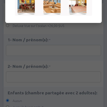
Suppléments:
Aucun
Deluxe Vue sur l’océan
+
26,00 $US
1- Nom / prénom(s):
*
2- Nom / prénom(s):
*
Enfants (chambre partagée avec 2 adultes):
Aucun