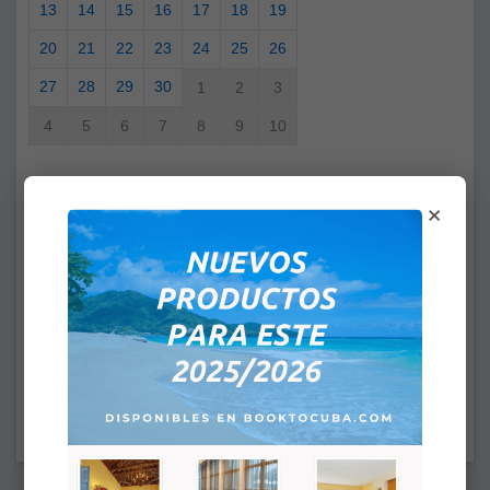
13
14
15
16
17
18
19
20
21
22
23
24
25
26
27
28
29
30
1
2
3
4
5
6
7
8
9
10
×
Vous avez sélectionné
A partir de:
A:
HEURE D'ARRIVÉE: 4:00PM
HEURE DE DÉPART: 12:00PM