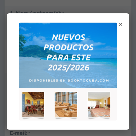
1- Nom / prénom(s):
*
×
2- Nom / prénom(s):
*
Enfants (chambre partagée avec 2 adultes):
Aucun
Jusqu'à 2 ans: gratuit
1 enfant de moins de 13 ans:
+
$US39.00
2 enfants de moins de 13 ans:
+
$US78.00
E-mail:
*