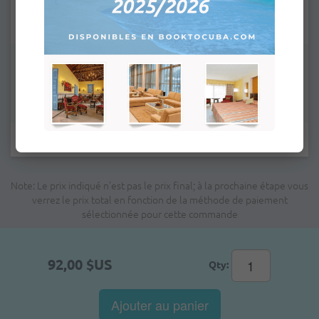
Remarques:
Les champs marqués d'un astérisque * sont obligatoires.
Note: Le prix indiqué n'est pas le prix final; à la prochaine étape vous
verrez le prix total en fonction de la méthode de paiement
sélectionnée pour cette commande
92,00 $US
Qty:
Ajouter au panier