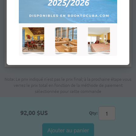
Remarques:
Les champs marqués d'un astérisque * sont obligatoires.
Note: Le prix indiqué n'est pas le prix final; à la prochaine étape vous
verrez le prix total en fonction de la méthode de paiement
sélectionnée pour cette commande
92,00 $US
Qty:
Ajouter au panier