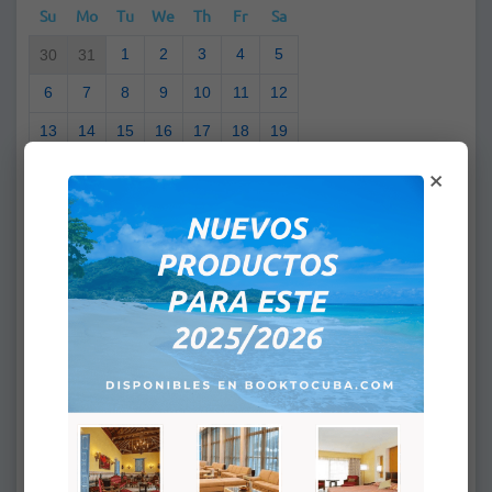
Su
Mo
Tu
We
Th
Fr
Sa
1
2
3
4
5
30
31
6
7
8
9
10
11
12
13
14
15
16
17
18
19
×
20
21
22
23
24
25
26
27
28
29
30
1
2
3
4
5
6
7
8
9
10
Vous avez sélectionné
A partir de:
A:
HEURE D'ARRIVÉE: 4:00PM