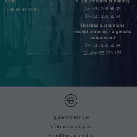
à 19h
à 18h (horaires cubaines)
+537 206 96 32
06 84 94 76 83
+535 286 52 64
Horaires d'attentions
exceptionnelles - urgences
uniquement
+535 286 52 64
+34 675 976 175
Qui sommes nous
Informations légales
Conditions générales