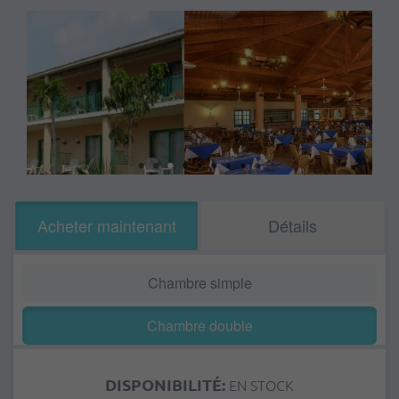
Acheter maintenant
Détails
Chambre simple
Chambre double
DISPONIBILITÉ:
EN STOCK