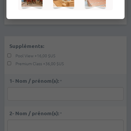
HEURE DE DÉPART: 12:00PM
Suppléments:
Pool View
+
16,00 $US
Premium Class
+
36,00 $US
1- Nom / prénom(s):
*
2- Nom / prénom(s):
*