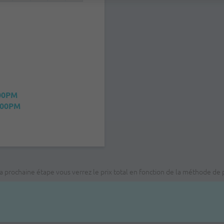
00PM
:00PM
; à la prochaine étape vous verrez le prix total en fonction de la méthod