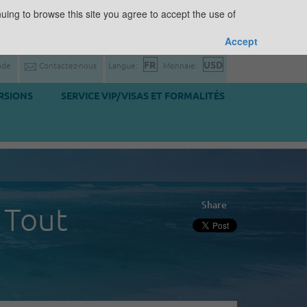
uing to browse this site you agree to accept the use of
Accept
nde
Contactez-nous
Langue:
Monnaie:
RSIONS
SERVICE VIP/VISAS ET FORMALITÉS
Share
 Tout