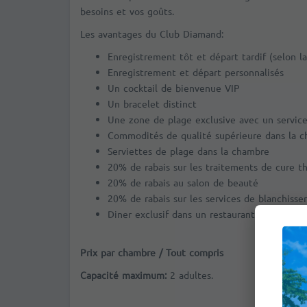
besoins et vos goûts.
Les avantages du Club Diamand:
Enregistrement tôt et départ tardif (selon la
Enregistrement et départ personnalisés
Un cocktail de bienvenue VIP
Un bracelet distinct
Une zone de plage exclusive avec un service
Commodités de qualité supérieure dans la 
Serviettes de plage dans la chambre
20% de rabais sur les traitements de cure t
20% de rabais au salon de beauté
20% de rabais sur les services de blanchisser
Diner exclusif dans un restaurant à la carte
Prix par chambre / Tout compris
Capacité maximum:
2 adultes.