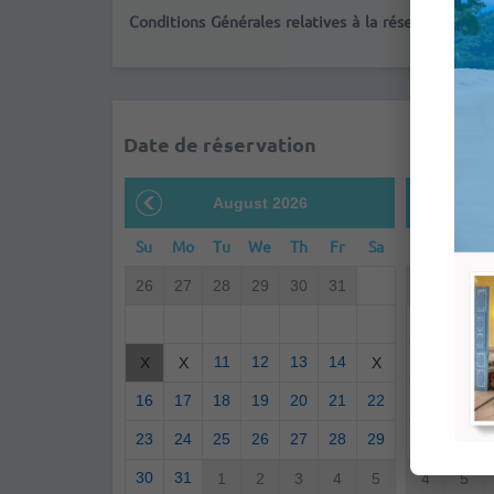
Conditions Générales relatives à la réservation d'h
Date de réservation
August 2026
S
Su
Mo
Tu
We
Th
Fr
Sa
Su
Mo
26
27
28
29
30
31
30
31
6
7
11
12
13
14
13
14
X
X
X
16
17
18
19
20
21
22
20
21
23
24
25
26
27
28
29
27
28
30
31
1
2
3
4
5
4
5