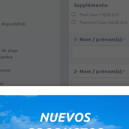
Suppléments:
Pool View
+
16,00 $US
Premium Class
+
36,00 $US
 disponibilité)
1- Nom / prénom(s):
*
 de plage.
chambre
hermal
2- Nom / prénom(s):
*
ie
E-mail:
*