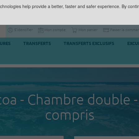
chnologies help provide a better, faster and safer experience. By contin
S'identifier
Mon compte
Mon panier
Passer la comma
TURES
TRANSFERTS
TRANSFERTS EXCLUSIFS
EXCU
coa - Chambre double -
compris