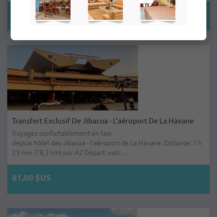
36,00 $US
Transfert Exclusif De Jibacoa - L'aéroport De La Havane
Voyagez confortablement en taxi
depuis hôtel des Jibacoa - l'aéroport de La Havane. Distance: 1 h
23 min (78,3 km) por A2 Départ: votr…
81,00 $US