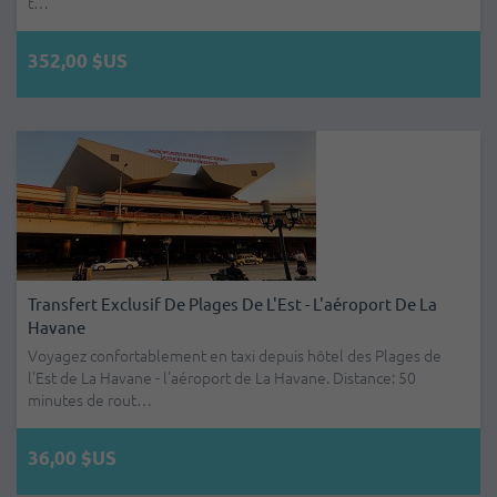
t…
352,00 $US
Transfert Exclusif De Plages De L'Est - L'aéroport De La
Havane
Voyagez confortablement en taxi depuis hôtel des Plages de
l'Est de La Havane - l'aéroport de La Havane. Distance: 50
minutes de rout…
36,00 $US