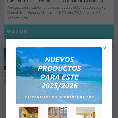
Transfert Exclusif De Jibacoa - À Ciudad De La Habana
Voyagez confortablement en taxi depuis hôtel des Jibacoa - à
Ciudad de la Habana Distance: 1 h 23 min (78,3 km) por A2
Départ: votre…
55,00 $US
×
Transfert Exclusif De Playas Del Este À La Ville De La
Havane
Voyagez confortablement en taxi depuis hôtel des Plages de
l'Est de La Havane à la ville de La Havane Distance: 50 minutes
de route e…