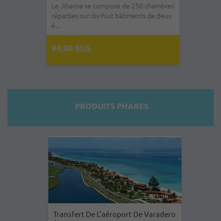
Le Jibacoa se compose de 250 chambres
réparties sur dix-huit bâtiments de deux
é…
94,00 $US
PRODUITS PHARES
Transfert De L'aéroport De Varadero