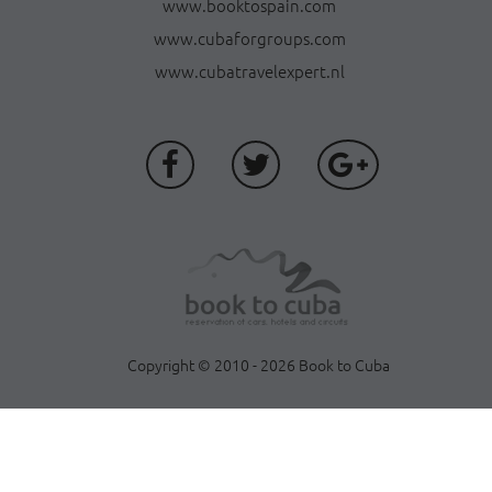
www.booktospain.com
www.cubaforgroups.com
www.cubatravelexpert.nl
Copyright © 2010 - 2026 Book to Cuba