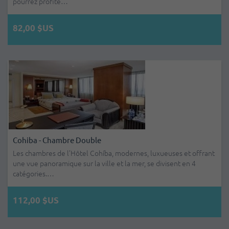
pourrez profite…
82,00 $US
Cohiba - Chambre Double
Les chambres de l’Hôtel Cohíba, modernes, luxueuses et offrant
une vue panoramique sur la ville et la mer, se divisent en 4
catégories.…
112,00 $US