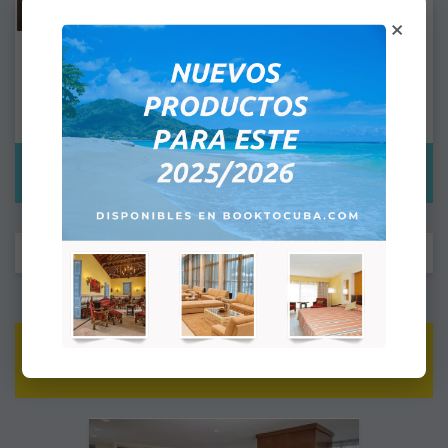
×
Paseo Del Prado - Chambre Double
Hôtel cinq étoiles situé au centre de la capitale cubaine,
Le Royalton Habana Paseo del Prado vient d’ouvrir ses portes et
est très certaine…
150,00 $US
6 Article(s)
OFFRES SPÉCIALES