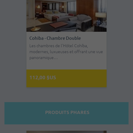
Jibacoa - Chambre Double - Tout
Compris
Le Jibacoa se compose de 250 chambres
réparties sur dix-huit bâtiments de deux
é…
94,00 $US
PRODUITS PHARES