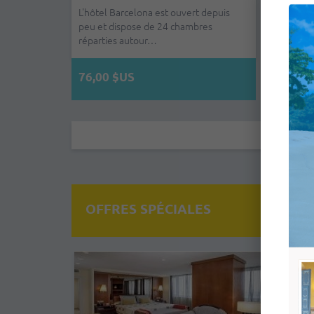
L'hôtel Barcelona est ouvert depuis
peu et dispose de 24 chambres
réparties autour…
76,00 $US
OFFRES SPÉCIALES