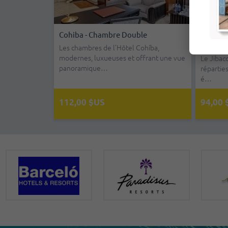
- Chambre
Cohiba - Chambre Double
Jibacoa 
Compris
Les chambres de l’Hôtel Cohíba,
modernes, luxueuses et offrant une vue
mbres très
Le Jibaco
panoramique…
nt équipées
réparties 
é…
112,00 $US
94,00 