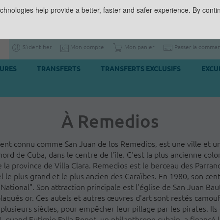
chnologies help provide a better, faster and safer experience. By contin
S'identifier
Mon compte
Mon panier
Passer la comma
TURES
TRANSFERTS
TRANSFERTS EXCLUSIFS
EXCU
À Remedios
t connu comme San Juan de los Remedios, est une ville et un
nord de Cuba, dans le centre de l'île. C'est la plus ancienne colo
 la province de Villa Clara. Remedios est le berceau des Parra
el le plus grand et le plus ancien des Caraïbes. En 1980, son cen
tional". Son attraction principale est l'église de San Juan Bau
laqués or. Ces autels et autres œuvres d'art sont restés camou
lusieurs siècles, pour empêcher leur pillage par les pirates. Il
 quand Eutimio Falla Bonet, un philanthrope cubain, a financé 