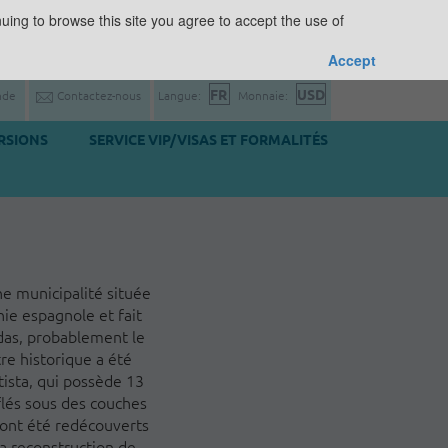
uing to browse this site you agree to accept the use of
Accept
nde
Contactez-nous
Langue:
Monnaie:
RSIONS
SERVICE VIP/VISAS ET FORMALITÉS
e municipalité située
nie espagnole et fait
ndas, probablement le
tre historique a été
tista, qui possède 13
flés sous des couches
s ont été redécouverts
la reconstruction de