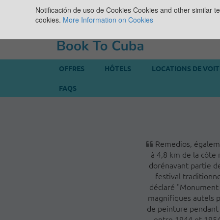
Notificación de uso de Cookies
Cookies and other similar te
cookies.
More Information on Cookies
OFFRES
HÔTELS
LOCATIONS DE VOI
FAQS
Remedios, égalemen
à 4,8 km de la côte 
dorénavant partie de
festival traditionn
déclaré "Monument Na
magnifiques autels p
de peinture pendant p
entre 1944 et 1954,