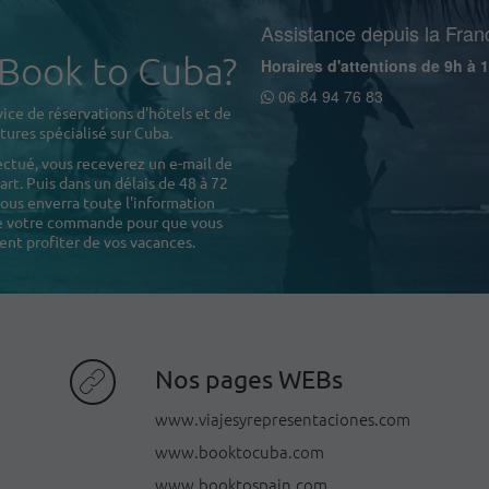
Assistance depuis la Fran
 Book to Cuba?
Horaires d'attentions de 9h à 
06 84 94 76 83
ice de réservations d'hôtels et de
tures spécialisé sur Cuba.
ectué, vous receverez un e-mail de
rt. Puis dans un délais de 48 à 72
ous enverra toute l'information
de votre commande pour que vous
ent profiter de vos vacances.
Nos pages WEBs
www.viajesyrepresentaciones.com
www.booktocuba.com
www.booktospain.com