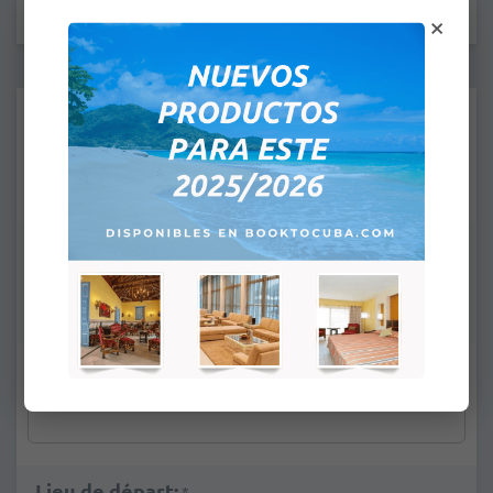
×
*
Date:
Nom / prénom:
*
E-mail:
*
Lieu de départ:
*