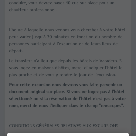
conduire, vous devrez payer 40 cuc sur place pour un
chauffeur professionnel.
L’heure à laquelle nous venons vous chercher à votre hôtel
peut varier jusqu’à 30 minutes en fonction du nombre de
personnes participant à l’excursion et de leurs lieux de
départ.
Le transfert n'a lieu que depuis les hôtels de Varadero. Si
vous logez en maisons d'hôtes, merci d'indiquer l'hôtel le
plus proche et de vous y rendre le jour de l'excursion.
Pour cette excursion nous devrons vous faire parvenir un
document original sur place. Si vous ne logez pas à l'hôtel
sélectionné ou si la réservation de l'hôtel n'est pas à votre
nom, merci de nous l'indiquer dans le champ "remarques".
CONDITIONS GÉNÉRALES RELATIVES AUX EXCURSIONS