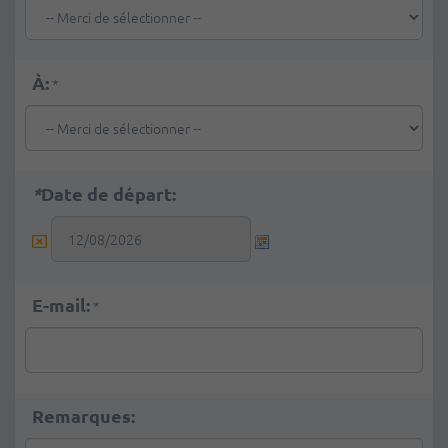
À:
*
*
Date de départ:
E-mail:
*
Remarques: