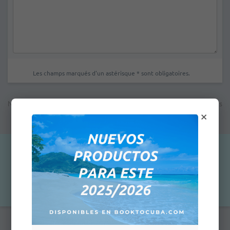
Les champs marqués d'un astérisque * sont obligatoires.
Note: Le prix indiqué n'est pas le prix final; à la prochaine étape vous
×
verrez le prix total en fonction de la méthode de paiement
sélectionnée pour cette commande
20,00 $US
Qty:
Ajouter au panier