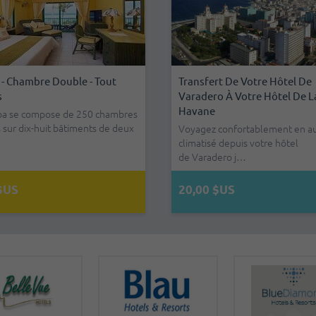
Resort Varadero - Chambre
nsfert De Votre Hôtel De
Voiture Économique Automatiqu
Transfert De L'aéroport De L
- Tout Compris
adero À Votre Hôtel De La
Assurance Incluse
Havane À Votre Hôtel De La
vane
z le Family Resort Varadero à
Modèle: Hyundai Grand i 10 / Kia Pic
Voyagez confortablement en a
r des vacances parfaites dans
/ MG3 Tarif d’aéroport: Toute
climatisé depuis l'aéroport de L
agez confortablement en autobus
réservation…
Havane…
atisé depuis votre hôtel
Varadero j…
 $US
,00 $US
115,00 $US
10,00 $US