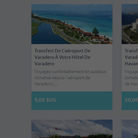
Transfert De L'aéroport De
Transf
Varadero À Votre Hôtel De
Varade
Varadero
Havan
Voyagez confortablement en autobus
Voyage
climatisé depuis l'aéroport de
climati
Varadero j…
de Va
9,00 $US
20,0