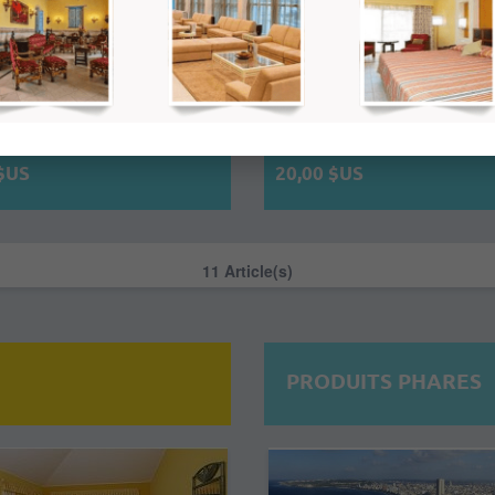
ert De Votre Hôtel De La
Transfert De Votre Hôtel De 
e À L'aéroport De La Havane
Havane À Votre Hôtel De Va
z confortablement en autobus
Voyagez confortablement en au
sé depuis votre hôtel de La
climatisé depuis votre hôtel de 
…
Hava…
 $US
20,00 $US
11 Article(s)
PRODUITS PHARES