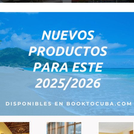
ert De Votre Hôtel De
Transfert De Votre Hôtel De 
ro À L'aéroport De La
Havane À L'aéroport De Vara
e
Voyagez confortablement en au
climatisé depuis votre hôtel de 
z confortablement en autobus
Hava…
sé depuis votre hôtel
radero…
0 $US
22,00 $US