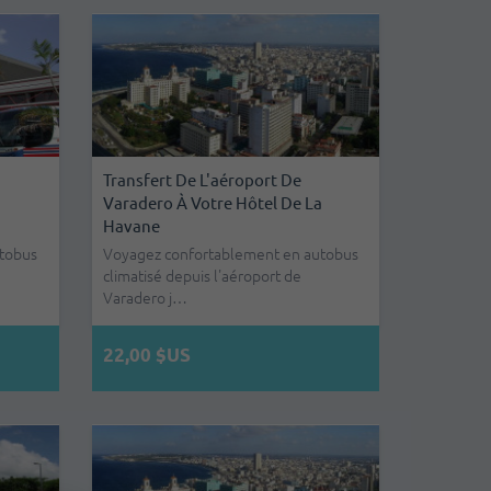
a
Transfert De L'aéroport De
Varadero À Votre Hôtel De La
Havane
tobus
Voyagez confortablement en autobus
climatisé depuis l'aéroport de
Varadero j…
22,00 $US