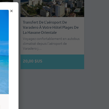
×
La
Transfert De L'aéroport De
dero
Varadero À Votre Hôtel Plages De
La Havane Orientale
tobus
La
Voyagez confortablement en autobus
climatisé depuis l'aéroport de
Varadero j…
20,00 $US