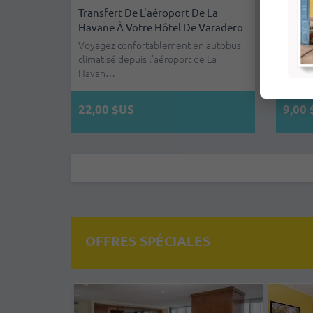
Transfert De L'aéroport De La
Transf
Havane À Votre Hôtel De Varadero
Havan
Voyagez confortablement en autobus
Voyage
climatisé depuis l'aéroport de La
climati
Havan…
Hava
22,00 $US
9,00
OFFRES SPÉCIALES