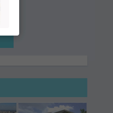
La
radero
tobus
La