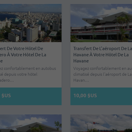
ert De Votre Hôtel De
Transfert De L'aéroport De L
ro À Votre Hôtel De La
Havane À Votre Hôtel De La
e
Havane
z confortablement en autobus
Voyagez confortablement en au
sé depuis votre hôtel
climatisé depuis l'aéroport de La
radero…
Havan…
0 $US
10,00 $US