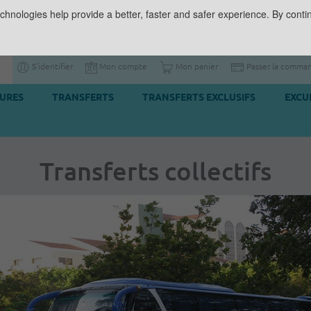
chnologies help provide a better, faster and safer experience. By contin
S'identifier
Mon compte
Mon panier
Passer la comma
TURES
TRANSFERTS
TRANSFERTS EXCLUSIFS
EXCU
Transferts collectifs