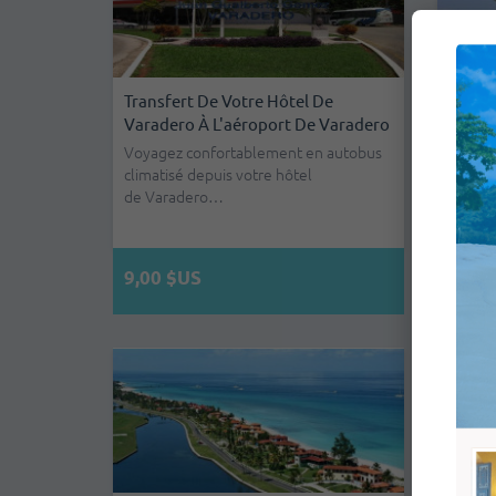
Transfert De Votre Hôtel De
Transf
Varadero À L'aéroport De Varadero
Varade
Havan
Voyagez confortablement en autobus
climatisé depuis votre hôtel
Voyage
de Varadero…
climati
de Va
9,00 $US
22,0