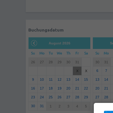
Buchungsdatum
August 2026
S
Su
Mo
Tu
We
Th
Fr
Sa
Su
Mo
26
27
28
29
30
31
30
31
6
7
X
X
9
10
11
12
13
14
15
13
14
16
17
18
19
20
21
22
20
21
23
24
25
26
27
28
29
27
28
30
31
1
2
3
4
5
4
5