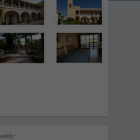
e(n):
*