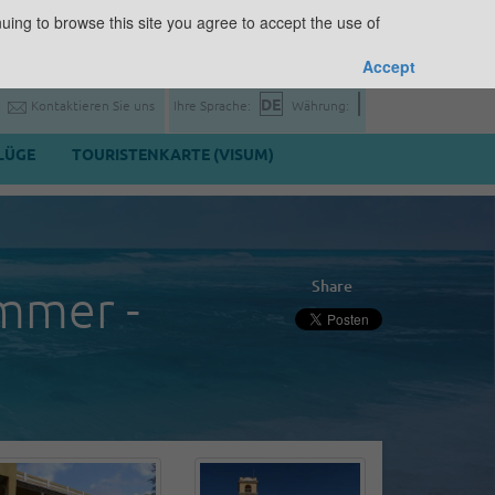
uing to browse this site you agree to accept the use of
Accept
Kontaktieren Sie uns
Ihre Sprache:
Währung:
LÜGE
TOURISTENKARTE (VISUM)
Share
immer -