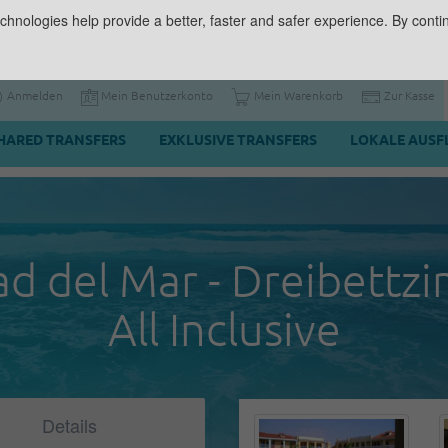
chnologies help provide a better, faster and safer experience. By contin
Anmelden
Mein Benutzerkonto
Mein Warenkorb
Zur Kasse
HARED TRANSFERS
EXKLUSIVE TRANSFERS
LOKALE AUSF
ad del Mar - Dreibettz
All Inclusive
Details