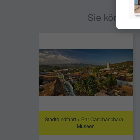
Sie könnten 
Stadtrundfahrt + Bar-Canchánchara +
Museen