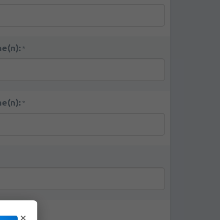
e(n):
*
e(n):
*
×