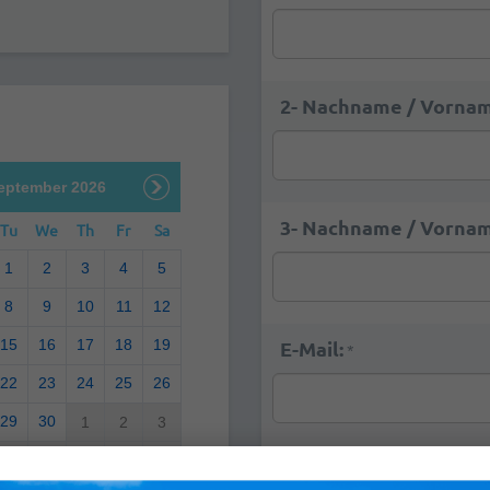
2- Nachname / Vornam
eptember 2026
3- Nachname / Vornam
Tu
We
Th
Fr
Sa
1
2
3
4
5
8
9
10
11
12
15
16
17
18
19
E-Mail:
*
22
23
24
25
26
29
30
1
2
3
6
7
8
9
10
Bemerkungen: