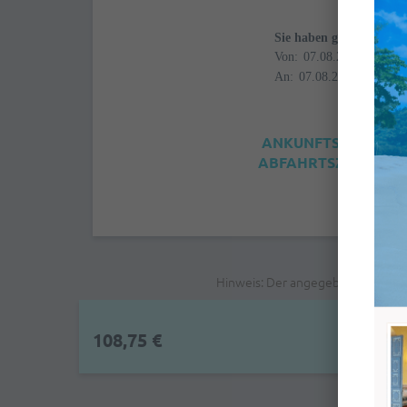
Sie haben gewählt
Von:
An:
ANKUNFTSZEIT: 4:0
ABFAHRTSZEIT: 12:0
Hinweis: Der angegebene Preis is
108,75 €