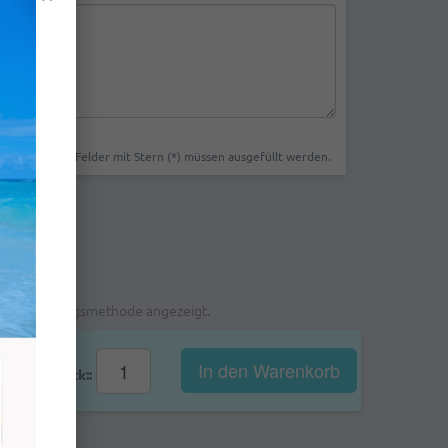
Felder mit Stern (*) müssen ausgefüllt werden.
ählten Zahlungsmethode angezeigt.
In den Warenkorb
Stk::