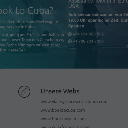
Assistance-Telefon in Eur
USA
ok to Cuba?
Aufmerksamkeitszeiten von 9:
19:00 Uhr spanischer Zeit. Bür
lisierten Hotel- und Mietwagen-
Spanien
ngsservice in Kuba.
+34 634 026 522
estätigung per E-Mail. Innerhalb von
 Ihnen unser Team den Gutschein zu,
+1 786 731 7057
 eine Sache kümmern müssen: Ihren
b zu genießen.
Unsere Webs
www.viajesyrepresentaciones.com
www.booktocuba.com
www.booktospain.com
www.cubaforgroups.com