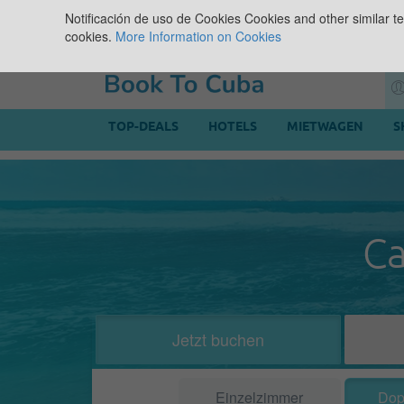
Notificación de uso de Cookies
Cookies and other similar te
cookies.
More Information on Cookies
TOP-DEALS
HOTELS
MIETWAGEN
S
C
Jetzt buchen
Einzelzimmer
Dop