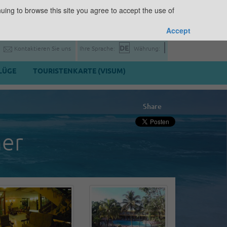
uing to browse this site you agree to accept the use of
Accept
Kontaktieren Sie uns
Ihre Sprache:
Währung:
LÜGE
TOURISTENKARTE (VISUM)
Share
er