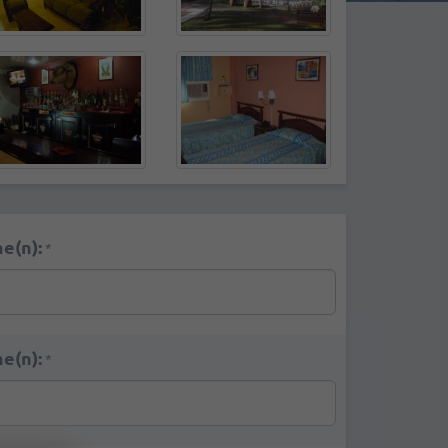
e(n):
*
e(n):
*