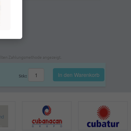
ählten Zahlungsmethode angezeigt.
In den Warenkorb
Stk::