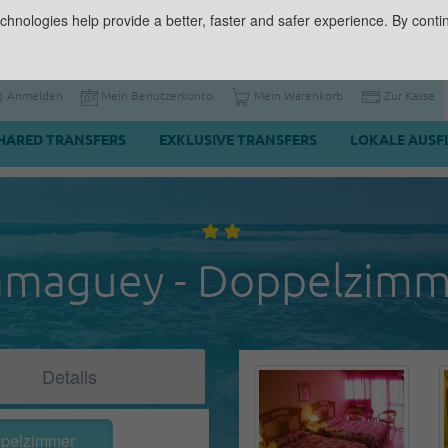
chnologies help provide a better, faster and safer experience. By contin
Anmelden
Mein Benutzerkonto
Mein Warenkorb
Zur Kasse
HARED TRANSFERS
EXKLUSIVE TRANSFERS
LOKALE AUSF
amaguey - Doppelzimm
Details
pelzimmer