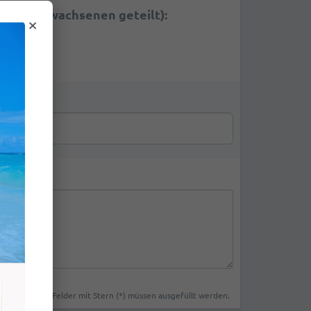
 mit 2 Erwachsenen geteilt):
×
en:
+
€13.48
Felder mit Stern (*) müssen ausgefüllt werden.