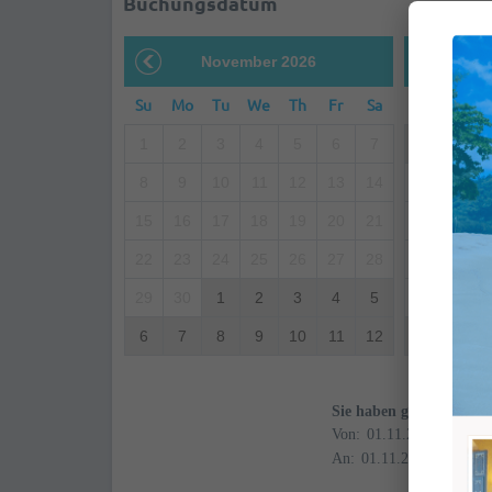
Buchungsdatum
November 2026
D
Su
Mo
Tu
We
Th
Fr
Sa
Su
Mo
1
2
3
4
5
6
7
29
30
8
9
10
11
12
13
14
6
7
15
16
17
18
19
20
21
13
14
22
23
24
25
26
27
28
20
21
29
30
1
2
3
4
5
27
28
6
7
8
9
10
11
12
3
4
Sie haben gewählt
Von:
An: