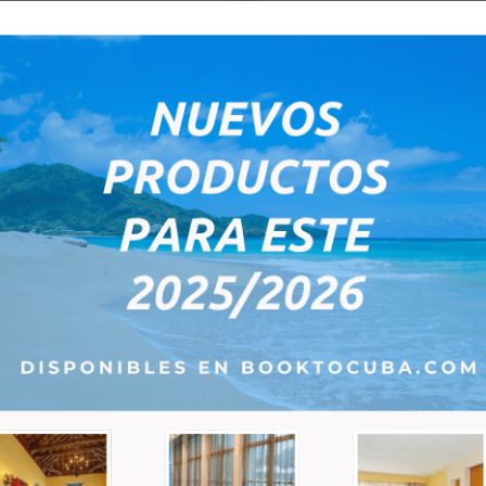
Kinderpolitik (Zimmer
Nichts
ecember 2026
1 Kind von 0 bis 11,99 Jahr
Tu
We
Th
Fr
Sa
1
2
3
4
5
E-Mail:
*
8
9
10
11
12
15
16
17
18
19
22
23
24
25
26
Bemerkungen:
29
30
31
1
2
5
6
7
8
9