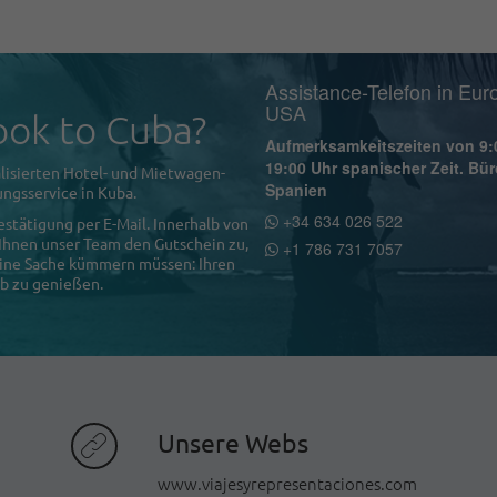
Assistance-Telefon in Eur
USA
ok to Cuba?
Aufmerksamkeitszeiten von 9:
19:00 Uhr spanischer Zeit. Bür
lisierten Hotel- und Mietwagen-
Spanien
ngsservice in Kuba.
+34 634 026 522
estätigung per E-Mail. Innerhalb von
 Ihnen unser Team den Gutschein zu,
+1 786 731 7057
 eine Sache kümmern müssen: Ihren
b zu genießen.
Unsere Webs
www.viajesyrepresentaciones.com