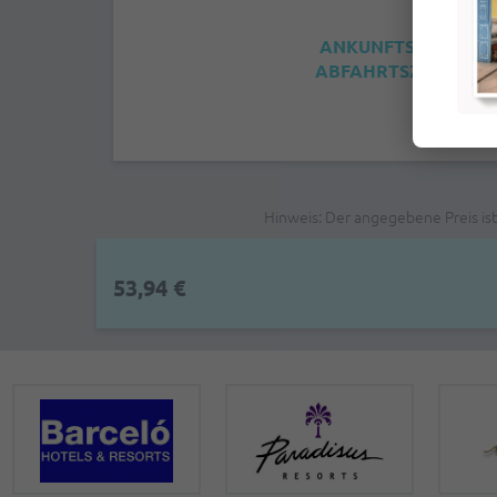
ANKUNFTSZEIT: 4:0
ABFAHRTSZEIT: 12:0
Hinweis: Der angegebene Preis is
53,94 €