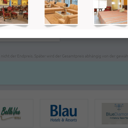
0PM
0PM
t nicht der Endpreis. Später wird der Gesamtpreis abhängig von der gew