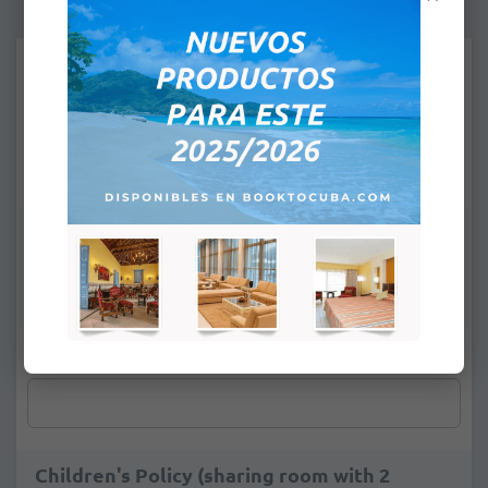
Supplements:
Nichts
Tropical room
+
13,92 €
Junior Suite
+
22,62 €
1- Surname / Name(s):
*
2- Surname / Name(s):
*
Children's Policy (sharing room with 2