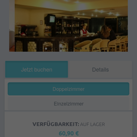
Jetzt buchen
Details
Doppelzimmer
Einzelzimmer
VERFÜGBARKEIT:
AUF LAGER
60,90 €