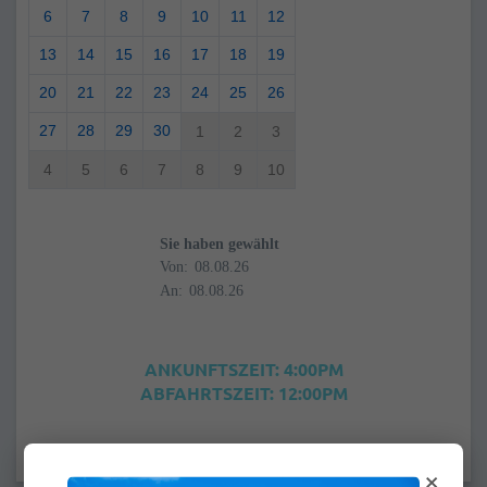
6
7
8
9
10
11
12
13
14
15
16
17
18
19
20
21
22
23
24
25
26
27
28
29
30
1
2
3
4
5
6
7
8
9
10
Sie haben gewählt
Von:
An:
ANKUNFTSZEIT: 4:00PM
ABFAHRTSZEIT: 12:00PM
×