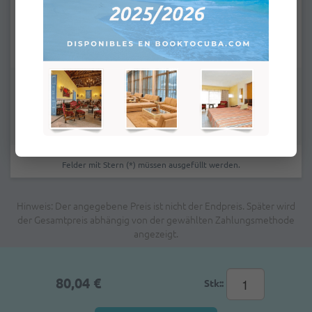
E-Mail:
*
Bemerkungen:
Felder mit Stern (*) müssen ausgefüllt werden.
Hinweis: Der angegebene Preis ist nicht der Endpreis. Später wird
der Gesamtpreis abhängig von der gewählten Zahlungsmethode
angezeigt.
80,04 €
Stk::