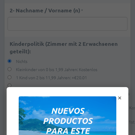
2- Nachname / Vorname (n)
*
Kinderpolitik (Zimmer mit 2 Erwachsenen
geteilt):
Nichts
Kleinkinder von 0 bis 1,99 Jahren: Kostenlos
1 Kind von 2 bis 11,99 Jahren:
+
€20.01
×
1 Kind von 2 bis 11,99 Jahren (vom 1. Mai bis 31. Juli): Kostenlos
1 Kind von 2 bis 11,99 Jahren (vom 25. August bis 31. Oktober): K
2 children from 2 to 12,99 years old (from May 1st to October 31s