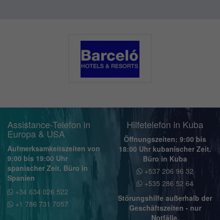
Assistance-Telefon in
Hilfetelefon in Kuba
Europa & USA
Öffnungszeiten: 9:00 bis
Aufmerksamkeitszeiten von
18:00 Uhr kubanischer Zeit.
9:00 bis 19:00 Uhr
Büro in Kuba
spanischer Zeit. Büro in
+537 206 96 32
Spanien
+535 286 52 64
+34 634 026 522
Störungshilfe außerhalb der
+1 786 731 7057
Geschäftszeiten - nur
Notfälle.