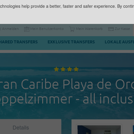
chnologies help provide a better, faster and safer experience. By contin
Anmelden
Mein Benutzerkonto
Mein Warenkorb
Zur Kasse
HARED TRANSFERS
EXKLUSIVE TRANSFERS
LOKALE AUSF
ran Caribe Playa de Oro
ppelzimmer - all inclus
Details