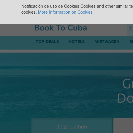
Notificación de uso de Cookies
Cookies and other similar te
cookies.
More Information on Cookies
TOP-DEALS
HOTELS
MIETWAGEN
S
G
Do
Jetzt buchen