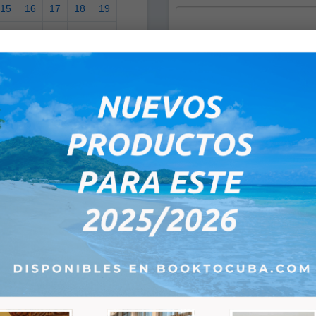
15
16
17
18
19
22
23
24
25
26
29
30
1
2
3
6
7
8
9
10
0PM
0PM