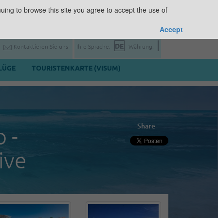
uing to browse this site you agree to accept the use of
Accept
Kontaktieren Sie uns
Ihre Sprache:
Währung:
LÜGE
TOURISTENKARTE (VISUM)
Share
 -
ive