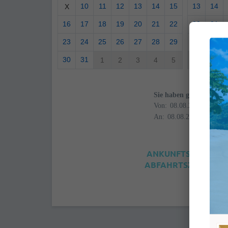
10
11
12
13
14
15
13
14
X
16
17
18
19
20
21
22
20
21
23
24
25
26
27
28
29
27
28
30
31
1
2
3
4
5
4
5
Sie haben gewählt
Von:
An:
ANKUNFTSZEIT: 4:0
ABFAHRTSZEIT: 12:0