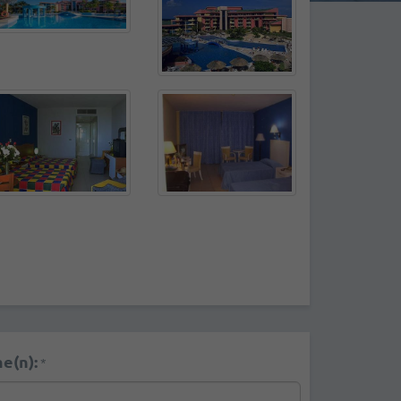
e(n):
*