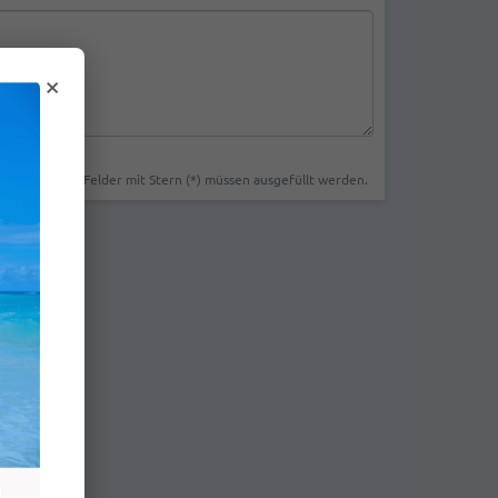
×
Felder mit Stern (*) müssen ausgefüllt werden.