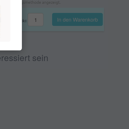
ählten Zahlungsmethode angezeigt.
In den Warenkorb
Stk::
ressiert sein