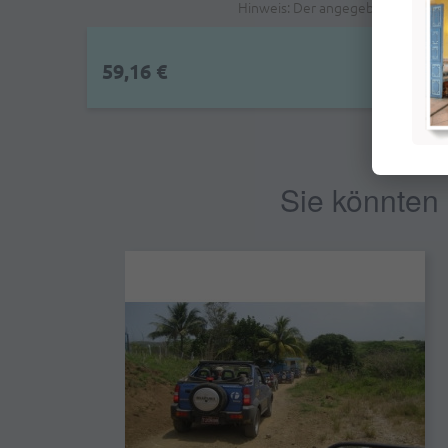
Hinweis: Der angegebene Preis is
59,16 €
Sie könnten 