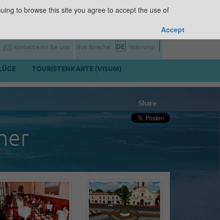
uing to browse this site you agree to accept the use of
Accept
Kontaktieren Sie uns
Ihre Sprache:
Währung:
LÜGE
TOURISTENKARTE (VISUM)
Share
mer