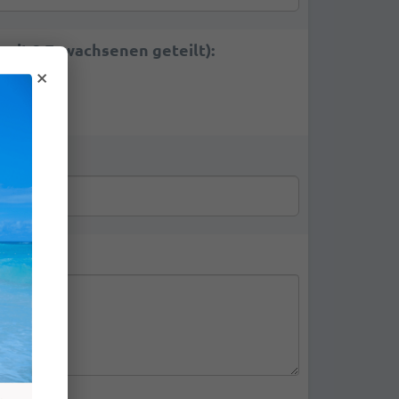
 mit 2 Erwachsenen geteilt):
×
en: Kostenlos