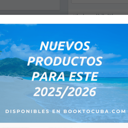
Kinderpolitik (Zimmer
Nichts
1 Kind von 0 bis 11,99 Jahr
ecember 2026
E-Mail:
*
Tu
We
Th
Fr
Sa
X
X
X
X
X
X
X
X
X
X
Bemerkungen:
X
X
X
X
X
X
X
X
X
X
X
X
X
1
2
5
6
7
8
9