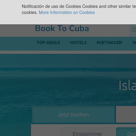
Notificación de uso de Cookies
Cookies and other similar te
cookies.
More Information on Cookies
TOP-DEALS
HOTELS
MIETWAGEN
S
Is
Jetzt buchen
Einzelzimmer
Dop