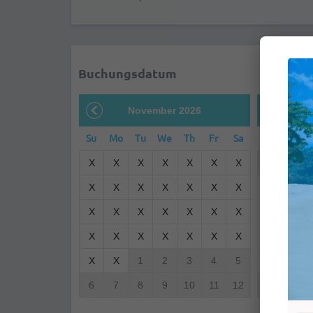
Buchungsdatum
November 2026
D
Su
Mo
Tu
We
Th
Fr
Sa
Su
Mo
X
X
X
X
X
X
X
29
30
X
X
X
X
X
X
X
X
X
X
X
X
X
X
X
X
X
X
X
X
X
X
X
X
X
X
X
X
X
1
2
3
4
5
X
X
6
7
8
9
10
11
12
3
4