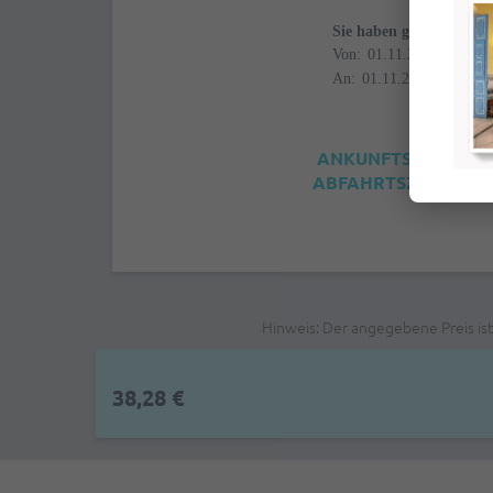
Sie haben gewählt
Von:
An:
ANKUNFTSZEIT: 4:0
ABFAHRTSZEIT: 12:0
Hinweis: Der angegebene Preis is
38,28 €