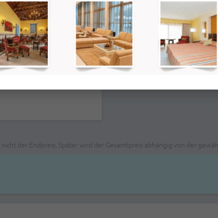
0PM
0PM
t nicht der Endpreis. Später wird der Gesamtpreis abhängig von der gew