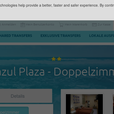
chnologies help provide a better, faster and safer experience. By contin
Anmelden
Mein Benutzerkonto
Mein Warenkorb
Zur Kasse
HARED TRANSFERS
EXKLUSIVE TRANSFERS
LOKALE AUSF
lazul Plaza - Doppelzim
Details
pelzimmer