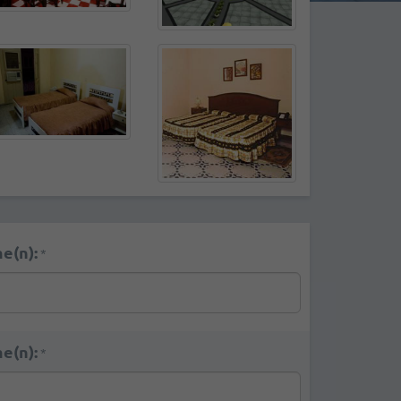
e(n):
*
e(n):
*